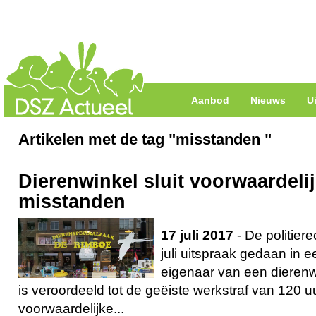
Aanbod
Nieuws
U
Artikelen met de tag "misstanden "
Dierenwinkel sluit voorwaardeli
misstanden
17 juli 2017
- De politier
juli uitspraak gedaan in 
eigenaar van een dierenwi
is veroordeeld tot de geëiste werkstraf van 120 u
voorwaardelijke...