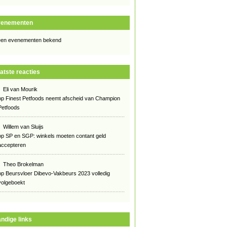
venementen
en evenementen bekend
atste reacties
Eli van Mourik
op
Finest Petfoods neemt afscheid van Champion
Petfoods
Willem van Sluijs
op
SP en SGP: winkels moeten contant geld
accepteren
Theo Brokelman
op
Beursvloer Dibevo-Vakbeurs 2023 volledig
volgeboekt
ndige links