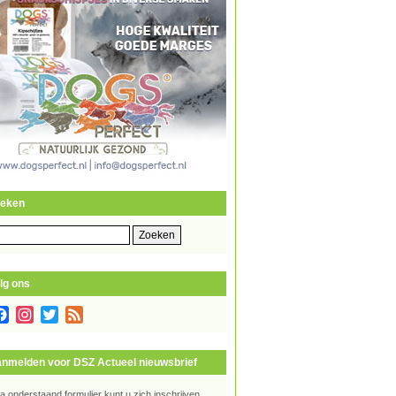
eken
eken
r:
lg ons
Facebook
Instagram
Twitter
Feed
nmelden voor DSZ Actueel nieuwsbrief
ia onderstaand formulier kunt u zich inschrijven