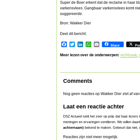
Super de Boer erkent dat de reclame in haar bl
varkensvlees. Gangbaar varkensvlees komt niet 
suggereerde.
Bron: Wakker Dier
Deel dit bericht:
Facebook
Twitter
LinkedIn
WhatsApp
Email
Share
Po
Meer lezen over de onderwerpen:
rechtzaak
,
Comments
Nog geen reacties op Wakker Dier ziet af va
Laat een reactie achter
DSZ Actueel stelt het zeer op prijs dat haar lezer
meningen en ervaringen ventileren. We willen daar
achternaam)
bekend te maken. Gebeurt dat niet, d
Reacties zijn niet meer mogelijk.