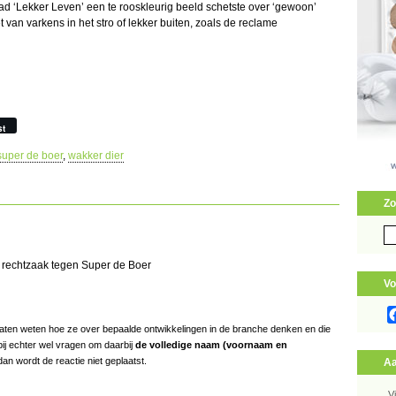
ad ‘Lekker Leven’ een te rooskleurig beeld schetste over ‘gewoon’
van varkens in het stro of lekker buiten, zoals de reclame
st
super de boer
,
wakker dier
Zo
Zo
naa
n rechtzaak tegen Super de Boer
Vo
s laten weten hoe ze over bepaalde ontwikkelingen in de branche denken en die
bij echter wel vragen om daarbij
de volledige naam (voornaam en
an wordt de reactie niet geplaatst.
Aa
V