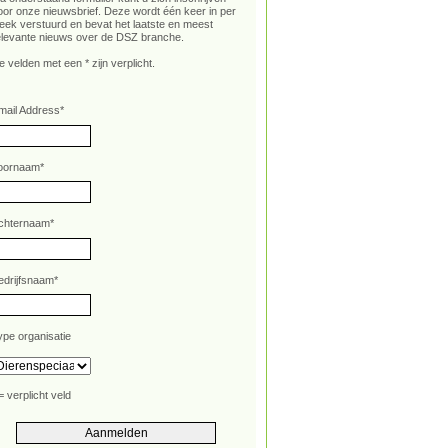
oor onze nieuwsbrief. Deze wordt één keer in per
eek verstuurd en bevat het laatste en meest
elevante nieuws over de DSZ branche.
e velden met een * zijn verplicht.
mail Address
*
oornaam
*
chternaam
*
edrijfsnaam
*
ype organisatie
= verplicht veld