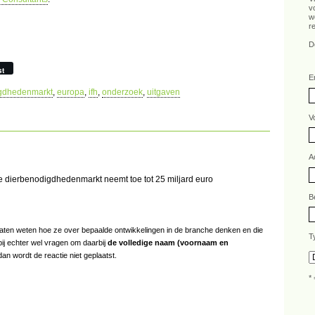
v
w
r
D
st
E
gdhedenmarkt
,
europa
,
ifh
,
onderzoek
,
uitgaven
V
A
 dierbenodigdhedenmarkt neemt toe tot 25 miljard euro
B
s laten weten hoe ze over bepaalde ontwikkelingen in de branche denken en die
T
bij echter wel vragen om daarbij
de volledige naam (voornaam en
an wordt de reactie niet geplaatst.
* 