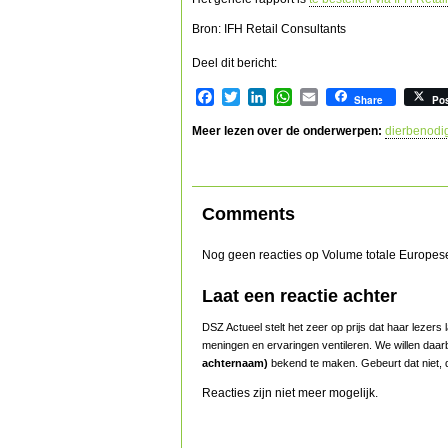
Bron: IFH Retail Consultants
Deel dit bericht:
Facebook
Twitter
LinkedIn
WhatsApp
Email
Share
Po
Meer lezen over de onderwerpen:
dierbenodi
Comments
Nog geen reacties op Volume totale Europese
Laat een reactie achter
DSZ Actueel stelt het zeer op prijs dat haar lezer
meningen en ervaringen ventileren. We willen daar
achternaam)
bekend te maken. Gebeurt dat niet, d
Reacties zijn niet meer mogelijk.