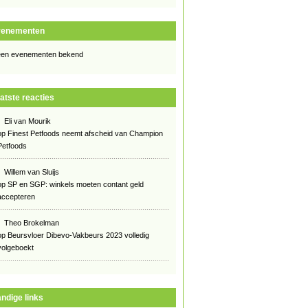
venementen
en evenementen bekend
atste reacties
Eli van Mourik
op
Finest Petfoods neemt afscheid van Champion
Petfoods
Willem van Sluijs
op
SP en SGP: winkels moeten contant geld
accepteren
Theo Brokelman
op
Beursvloer Dibevo-Vakbeurs 2023 volledig
volgeboekt
ndige links