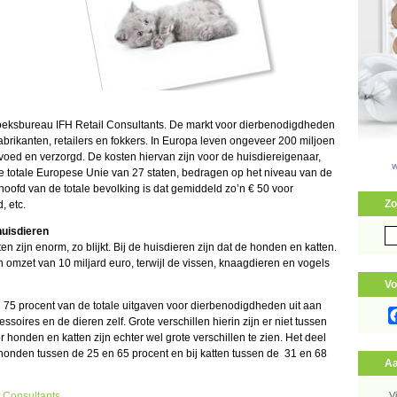
rzoeksbureau IFH Retail Consultants. De markt voor dierbenodigdheden
fabrikanten, retailers en fokkers. In Europa leven ongeveer 200 miljoen
ed en verzorgd. De kosten hiervan zijn voor de huisdiereigenaar,
 totale Europese Unie van 27 staten, bedragen op het niveau van de
oofd van de totale bevolking is dat gemiddeld zo’n € 50 voor
Zo
, etc.
huisdieren
Zo
zijn enorm, zo blijkt. Bij de huisdieren zijn dat de honden en katten.
naa
 omzet van 10 miljard euro, terwijl de vissen, knaagdieren en vogels
Vo
5 procent van de totale uitgaven voor dierbenodigdheden uit aan
soires en de dieren zelf. Grote verschillen hierin zijn er niet tussen
honden en katten zijn echter wel grote verschillen te zien. Het deel
 honden tussen de 25 en 65 procent en bij katten tussen de 31 en 68
Aa
l Consultants
.
V