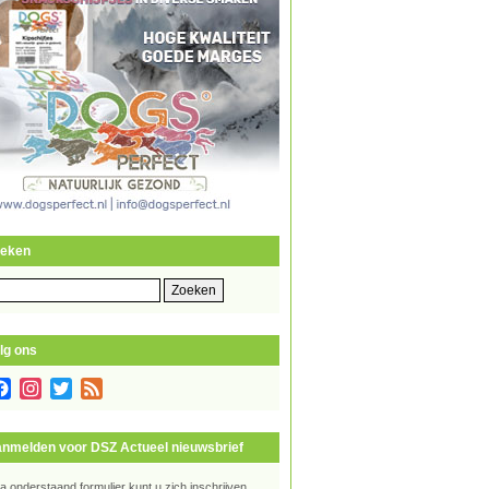
eken
eken
r:
lg ons
Facebook
Instagram
Twitter
Feed
nmelden voor DSZ Actueel nieuwsbrief
ia onderstaand formulier kunt u zich inschrijven