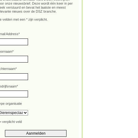
oor onze nieuwsbrief. Deze wordt één keer in per
eek verstuurd en bevat het laatste en meest
elevante nieuws over de DSZ branche.
e velden met een * zijn verplicht.
mail Address
*
oornaam
*
chternaam
*
edrijfsnaam
*
ype organisatie
= verplicht veld