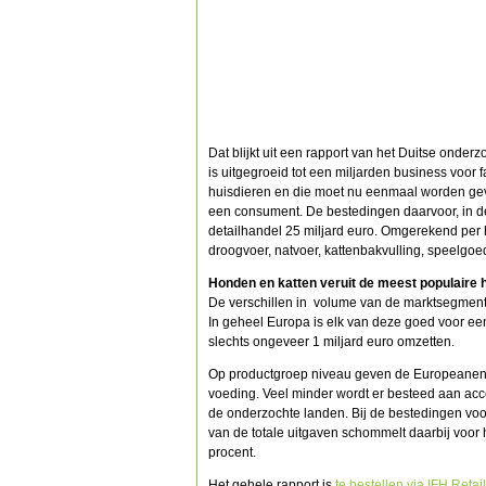
Dat blijkt uit een rapport van het Duitse onde
is uitgegroeid tot een miljarden business voor 
huisdieren en die moet nu eenmaal worden gevo
een consument. De bestedingen daarvoor, in de
detailhandel 25 miljard euro. Omgerekend per h
droogvoer, natvoer, kattenbakvulling, speelgoed
Honden en katten veruit de meest populaire
De verschillen in volume van de marktsegmenten 
In geheel Europa is elk van deze goed voor een
slechts ongeveer 1 miljard euro omzetten.
Op productgroep niveau geven de Europeanen 7
voeding. Veel minder wordt er besteed aan acces
de onderzochte landen. Bij de bestedingen voor 
van de totale uitgaven schommelt daarbij voor
procent.
Het gehele rapport is
te bestellen via IFH Retai