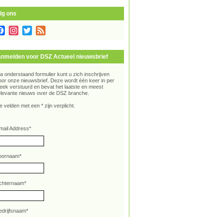
lg ons
Facebook
Instagram
Twitter
Feed
nmelden voor DSZ Actueel nieuwsbrief
ia onderstaand formulier kunt u zich inschrijven
oor onze nieuwsbrief. Deze wordt één keer in per
eek verstuurd en bevat het laatste en meest
elevante nieuws over de DSZ branche.
e velden met een * zijn verplicht.
mail Address
*
oornaam
*
chternaam
*
edrijfsnaam
*