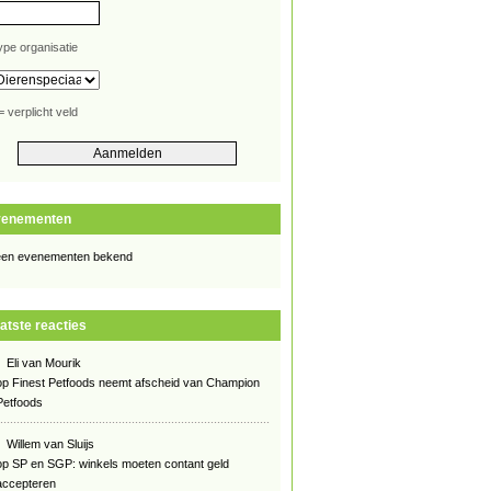
ype organisatie
= verplicht veld
venementen
en evenementen bekend
atste reacties
Eli van Mourik
op
Finest Petfoods neemt afscheid van Champion
Petfoods
Willem van Sluijs
op
SP en SGP: winkels moeten contant geld
accepteren