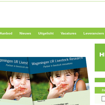
Aanbod
Nieuws
Uitgelicht
Vacatures
Leveranciers
Zo
Zo
naa