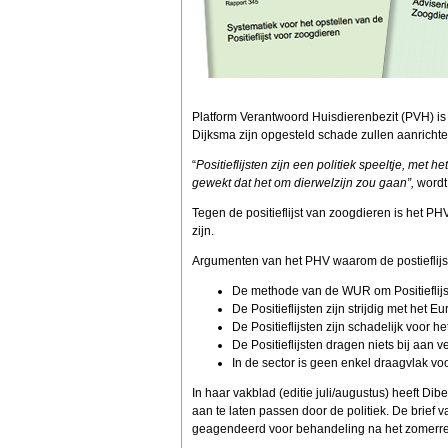
Platform Verantwoord Huisdierenbezit (PVH) i
Dijksma zijn opgesteld schade zullen aanrichte
“
Positieflijsten zijn een politiek speeltje, met 
gewekt dat het om dierwelzijn zou gaan”,
wordt
Tegen de positieflijst van zoogdieren is het P
zijn.
Argumenten van het PHV waarom de postieflijst 
De methode van de WUR om Positieflijste
De Positieflijsten zijn strijdig met het E
De Positieflijsten zijn schadelijk voor
De Positieflijsten dragen niets bij aan 
In de sector is geen enkel draagvlak v
In haar vakblad (editie juli/augustus) heeft D
aan te laten passen door de politiek. De brief
geagendeerd voor behandeling na het zomerr