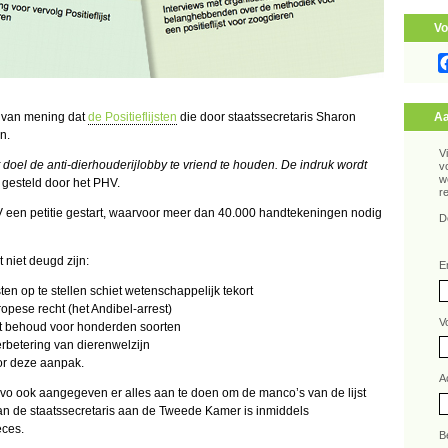
Vo
s van mening dat
de Positieflijsten
die door staatssecretaris Sharon
Aa
n.
V
het doel de anti-dierhouderijlobby te vriend te houden. De indruk wordt
v
w
 gesteld door het PHV.
r
HV een petitie gestart, waarvoor meer dan 40.000 handtekeningen nodig
D
niet deugd zijn:
E
n op te stellen schiet wetenschappelijk tekort
uropese recht (het Andibel-arrest)
V
 het behoud voor honderden soorten
verbetering van dierenwelzijn
oor deze aanpak.
A
ibevo ook aangegeven er alles aan te doen om de manco’s van de lijst
 van de staatssecretaris aan de Tweede Kamer is inmiddels
eces.
B