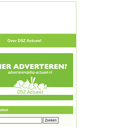
Over DSZ Actueel
eken
eken
r: