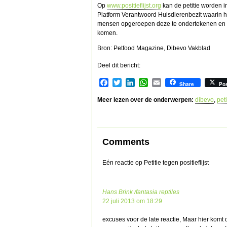
Op
www.positieflijst.org
kan de petitie worden in
Platform Verantwoord Huisdierenbezit waarin
mensen opgeroepen deze te ondertekenen en t
komen.
Bron: Petfood Magazine, Dibevo Vakblad
Deel dit bericht:
Facebook
Twitter
LinkedIn
WhatsApp
Email
Share
Po
Meer lezen over de onderwerpen:
dibevo
,
peti
Comments
Eén reactie op Petitie tegen positieflijst
Hans Brink /fantasia reptiles
22 juli 2013 om 18:29
excuses voor de late reactie, Maar hier komt d