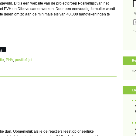
gevuld. Dit is een website van de projectgroep Positieflijst van het
 het PVH en Dibevo samenwerken. Door een eenvoudig formulier wordt
T
e delen om zo aan de minimale eis van 40.000 handtekeningen te
* 
st
tie
,
PHV
,
positieflijst
E
Ge
La
ie dan. Opmerkelijk als je de reactie’s leest op oneerlijke