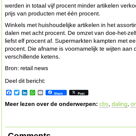
werden in totaal vijf procent minder artikelen ver
prijs van producten met één procent.
Winkels met huishoudelijke artikelen in het assor
dalen met acht procent. De omzet van doe-het-ze
liefst elf procent af. Supermarkten kampten met e
procent. Die afname is voornamelijk te wijten aan 
verschillende ketens.
Bron: retail news
Deel dit bericht:
Facebook
Twitter
LinkedIn
WhatsApp
Email
Share
Post
Meer lezen over de onderwerpen:
cbs
,
daling
,
o
Comments