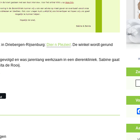
k in Driebergen-Rijsenburg:
Dier n Plezier/
. De winkel wordt gerund
r gevolgd en was jarenlang werkzaam in een dierenkliniek. Sabine gaat
ta de Rooij.
Zo
Zo
naa
st
Vo
Aa
rgen
V