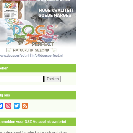
eken
eken
r:
lg ons
Facebook
Instagram
Twitter
Feed
nmelden voor DSZ Actueel nieuwsbrief
ia onderstaand formulier kunt u zich inschrijven