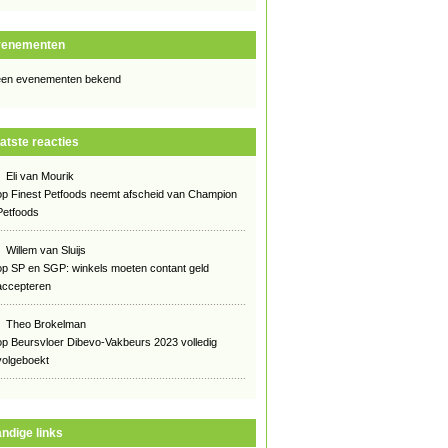
venementen
en evenementen bekend
atste reacties
Eli van Mourik
op
Finest Petfoods neemt afscheid van Champion
Petfoods
Willem van Sluijs
op
SP en SGP: winkels moeten contant geld
accepteren
Theo Brokelman
op
Beursvloer Dibevo-Vakbeurs 2023 volledig
volgeboekt
ndige links