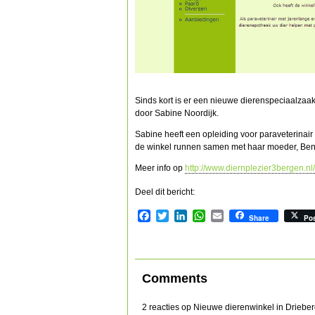
Sinds kort is er een nieuwe dierenspeciaalzaa
door Sabine Noordijk.
Sabine heeft een opleiding voor paraveterinai
de winkel runnen samen met haar moeder, Beni
Meer info op
http://www.diernplezier3bergen.nl/
Deel dit bericht:
Facebook
Twitter
LinkedIn
WhatsApp
Email
Share
Po
Comments
2 reacties op Nieuwe dierenwinkel in Driebe