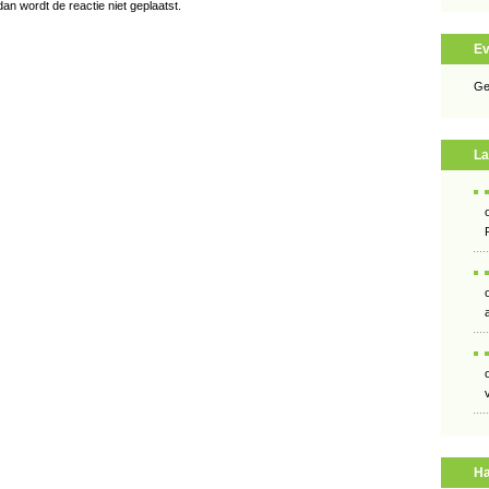
an wordt de reactie niet geplaatst.
E
Ge
La
Ha