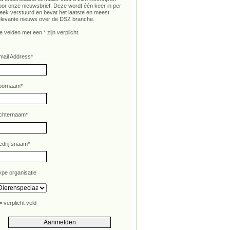
oor onze nieuwsbrief. Deze wordt één keer in per
eek verstuurd en bevat het laatste en meest
elevante nieuws over de DSZ branche.
e velden met een * zijn verplicht.
mail Address
*
oornaam
*
chternaam
*
edrijfsnaam
*
ype organisatie
= verplicht veld