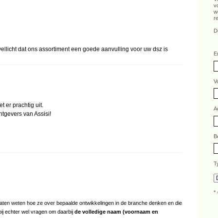
v
w
r
D
ellicht dat ons assortiment een goede aanvulling voor uw dsz is
E
V
t er prachtig uit.
A
tgevers van Assisi!
B
T
* 
s laten weten hoe ze over bepaalde ontwikkelingen in de branche denken en die
bij echter wel vragen om daarbij
de volledige naam (voornaam en