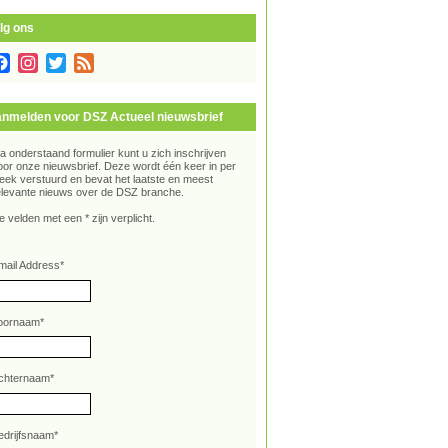
lg ons
Facebook
Instagram
Twitter
Feed
nmelden voor DSZ Actueel nieuwsbrief
ia onderstaand formulier kunt u zich inschrijven
oor onze nieuwsbrief. Deze wordt één keer in per
eek verstuurd en bevat het laatste en meest
elevante nieuws over de DSZ branche.
e velden met een * zijn verplicht.
mail Address
*
oornaam
*
chternaam
*
edrijfsnaam
*