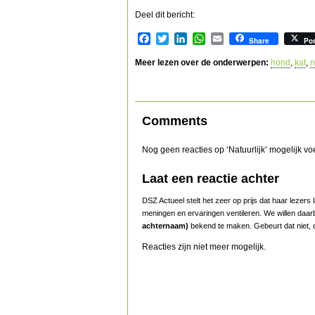
Deel dit bericht:
Facebook
Twitter
LinkedIn
WhatsApp
Email
Share
Po
Meer lezen over de onderwerpen:
hond
,
kat
,
n
Comments
Nog geen reacties op ‘Natuurlijk’ mogelijk v
Laat een reactie achter
DSZ Actueel stelt het zeer op prijs dat haar lezer
meningen en ervaringen ventileren. We willen daar
achternaam)
bekend te maken. Gebeurt dat niet, d
Reacties zijn niet meer mogelijk.