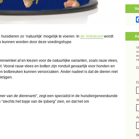
Vo
huisdieren zo ‘natuurlijk’ mogelijk te voeren. In
de Volkskrant
wordt
Aa
ziek kunnen worden door deze voedingshype.
V
v
w
r
enwinkel af en kiezen voor de natuurlijke varianten, zoals rauw vlees,
eet. Vooral rauw vlees en botten zijn ronduit gevaarlijk voor honden en
D
en botbreuken kunnen veroorzaken. Ander nadeel is dat de dieren niet
krijgen.
E
mer van de dierenarts
“, zegt een specialist in de huisdiergeneeskunde
V
 “slechts het topje van de ijsberg” zien, en dat het om
A
B