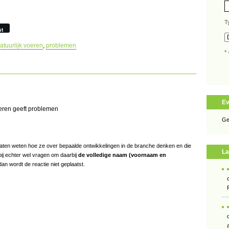
T
st
atuurlijk voeren
,
problemen
* 
E
oeren geeft problemen
Ge
s laten weten hoe ze over bepaalde ontwikkelingen in de branche denken en die
La
bij echter wel vragen om daarbij
de volledige naam (voornaam en
an wordt de reactie niet geplaatst.