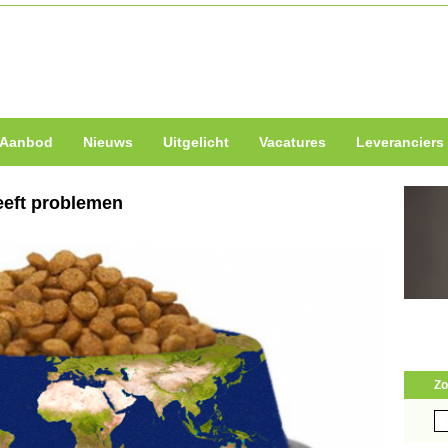
Aanbod
Nieuws
Uitgelicht
Vacatures
Leveranciers
geeft problemen
Zo
Zo
naa