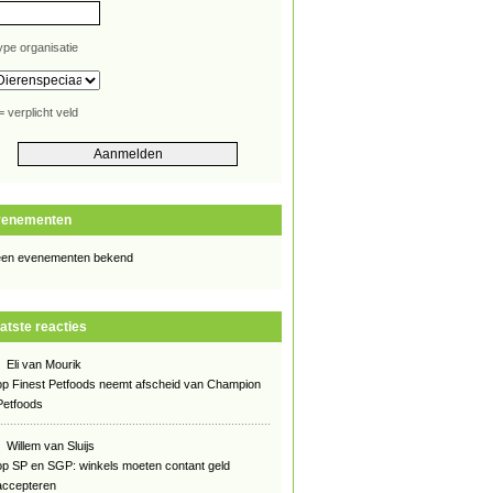
ype organisatie
= verplicht veld
venementen
en evenementen bekend
atste reacties
Eli van Mourik
op
Finest Petfoods neemt afscheid van Champion
Petfoods
Willem van Sluijs
op
SP en SGP: winkels moeten contant geld
accepteren