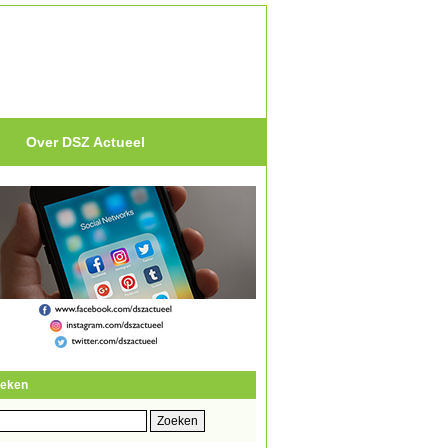
Over DSZ Actueel
eken
eken
r: