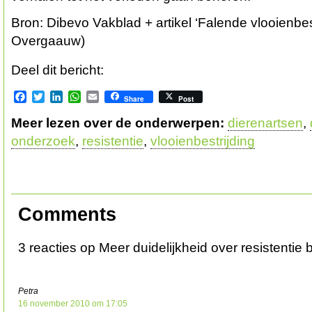
Bron: Dibevo Vakblad + artikel ‘Falende vlooienbest
Overgaauw)
Deel dit bericht:
Facebook
Twitter
LinkedIn
WhatsApp
Email
Share
Post
Meer lezen over de onderwerpen:
dierenartsen
,
onderzoek
,
resistentie
,
vlooienbestrijding
Comments
3 reacties op Meer duidelijkheid over resistentie b
Petra
16 november 2010 om 17:05