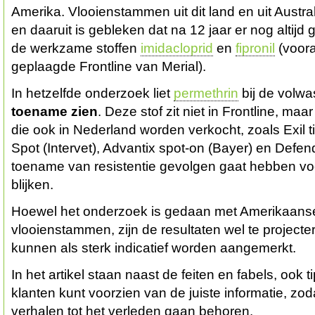
Amerika. Vlooienstammen uit dit land en uit Austr
en daaruit is gebleken dat na 12 jaar er nog altijd 
de werkzame stoffen
imidacloprid
en
fipronil
(voora
geplaagde Frontline van Merial).
In hetzelfde onderzoek liet
permethrin
bij de volw
toename zien
. Deze stof zit niet in Frontline, ma
die ook in Nederland worden verkocht, zoals Exil t
Spot (Intervet), Advantix spot-on (Bayer) en Defen
toename van resistentie gevolgen gaat hebben vo
blijken.
Hoewel het onderzoek is gedaan met Amerikaanse
vlooienstammen, zijn de resultaten wel te project
kunnen als sterk indicatief worden aangemerkt.
In het artikel staan naast de feiten en fabels, ook 
klanten kunt voorzien van de juiste informatie, zo
verhalen tot het verleden gaan behoren.