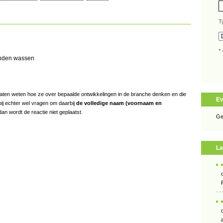
T
* 
onden wassen
s laten weten hoe ze over bepaalde ontwikkelingen in de branche denken en die
E
bij echter wel vragen om daarbij
de volledige naam (voornaam en
an wordt de reactie niet geplaatst.
Ge
La