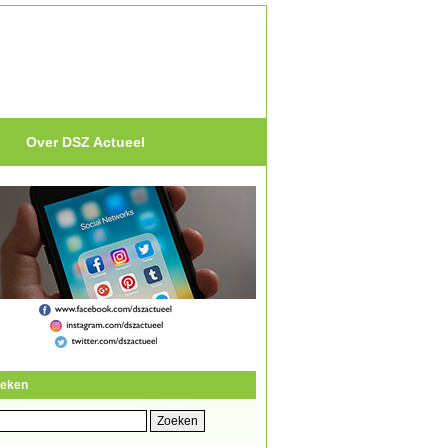
Over DSZ Actueel
eken
eken
r: