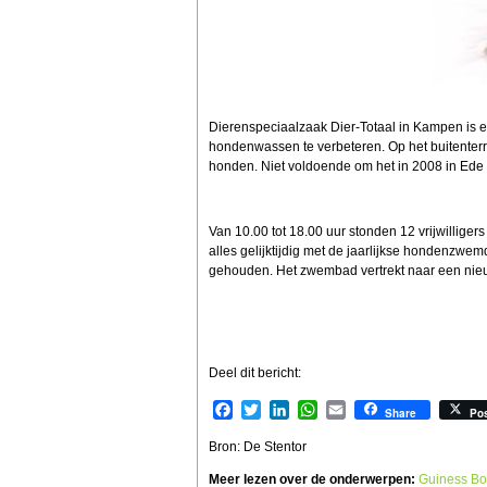
Dierenspeciaalzaak Dier-Totaal in Kampen is e
hondenwassen te verbeteren. Op het buitenterr
honden. Niet voldoende om het in 2008 in Ede
Van 10.00 tot 18.00 uur stonden 12 vrijwilliger
alles gelijktijdig met de jaarlijkse hondenzwem
gehouden. Het zwembad vertrekt naar een nieu
Deel dit bericht:
Facebook
Twitter
LinkedIn
WhatsApp
Email
Share
Po
Bron: De Stentor
Meer lezen over de onderwerpen:
Guiness Bo