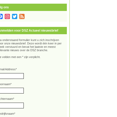
lg ons
Facebook
Instagram
Twitter
Feed
nmelden voor DSZ Actueel nieuwsbrief
ia onderstaand formulier kunt u zich inschrijven
oor onze nieuwsbrief. Deze wordt één keer in per
eek verstuurd en bevat het laatste en meest
elevante nieuws over de DSZ branche.
e velden met een * zijn verplicht.
mail Address
*
oornaam
*
chternaam
*
edrijfsnaam
*