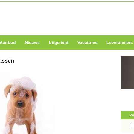
Aanbod
Nieuws
Uitgelicht
Vacatures
Leveranciers
assen
Zo
Zo
naa