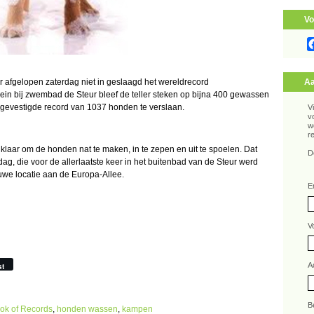
Vo
r afgelopen zaterdag niet in geslaagd het wereldrecord
Aa
ein bij zwembad de Steur bleef de teller steken op bijna 400 gewassen
 gevestigde record van 1037 honden te verslaan.
V
v
w
r
s klaar om de honden nat te maken, in te zepen en uit te spoelen. Dat
D
dag, die voor de allerlaatste keer in het buitenbad van de Steur werd
we locatie aan de Europa-Allee.
E
V
A
st
B
ok of Records
,
honden wassen
,
kampen