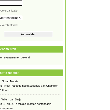
ype organisatie
= verplicht veld
venementen
en evenementen bekend
atste reacties
Eli van Mourik
op
Finest Petfoods neemt afscheid van Champion
Petfoods
Willem van Sluijs
op
SP en SGP: winkels moeten contant geld
accepteren