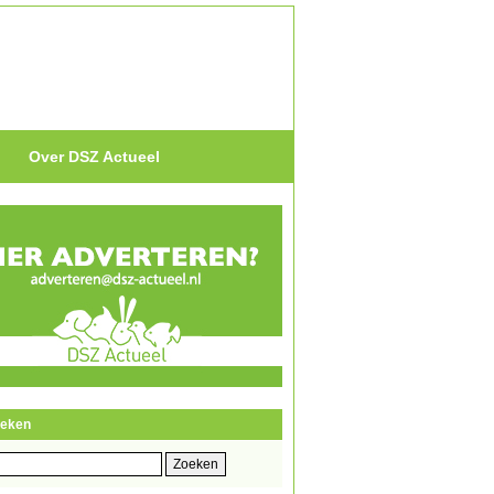
Over DSZ Actueel
eken
eken
r: