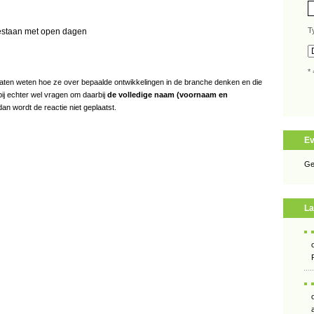
T
bestaan met open dagen
* 
s laten weten hoe ze over bepaalde ontwikkelingen in de branche denken en die
bij echter wel vragen om daarbij
de volledige naam (voornaam en
an wordt de reactie niet geplaatst.
E
Ge
La