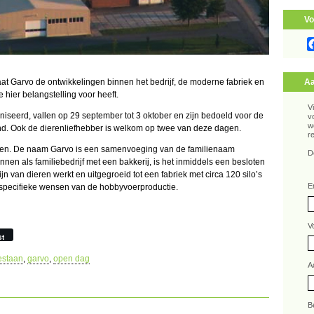
Vo
Aa
at Garvo de ontwikkelingen binnen het bedrijf, de moderne fabriek en
 hier belangstelling voor heeft.
V
seerd, vallen op 29 september tot 3 oktober en zijn bedoeld voor de
v
w
land. Ook de dierenliefhebber is welkom op twee van deze dagen.
r
tsen. De naam Garvo is een samenvoeging van de familienaam
D
nen als familiebedrijf met een bakkerij, is het inmiddels een besloten
jn van dieren werkt en uitgegroeid tot een fabriek met circa 120 silo’s
E
 specifieke wensen van de hobbyvoerproductie.
V
st
estaan
,
garvo
,
open dag
A
B