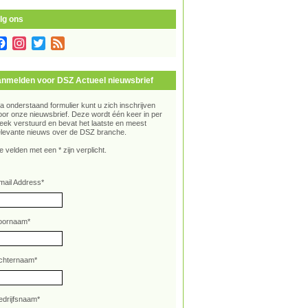
lg ons
Facebook
Instagram
Twitter
Feed
nmelden voor DSZ Actueel nieuwsbrief
ia onderstaand formulier kunt u zich inschrijven
oor onze nieuwsbrief. Deze wordt één keer in per
eek verstuurd en bevat het laatste en meest
elevante nieuws over de DSZ branche.
e velden met een * zijn verplicht.
mail Address
*
oornaam
*
chternaam
*
edrijfsnaam
*