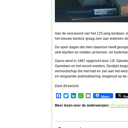
Aan de vooravond van het 125-jarig bestaan, la
het nieuwe kantoor graag zien aan iedereen die
De open dagen die men daarvoor heeft georgani
vele klanten en relaties uit binnen- en buiten
Garvo werd in 1887 opgericht door J.B. Garre
Garretsen en het woord voeders. Destijds begon
vennootschap die met hart en ziel aan het welzi
en vergaande automatisering, toegerust op de
Deel dit bericht:
Facebook
Twitter
LinkedIn
WhatsApp
Email
Share
Po
Meer lezen over de onderwerpen:
125-jarig b