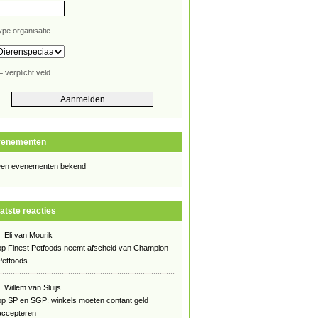
ype organisatie
= verplicht veld
venementen
en evenementen bekend
atste reacties
Eli van Mourik
op
Finest Petfoods neemt afscheid van Champion
Petfoods
Willem van Sluijs
op
SP en SGP: winkels moeten contant geld
accepteren