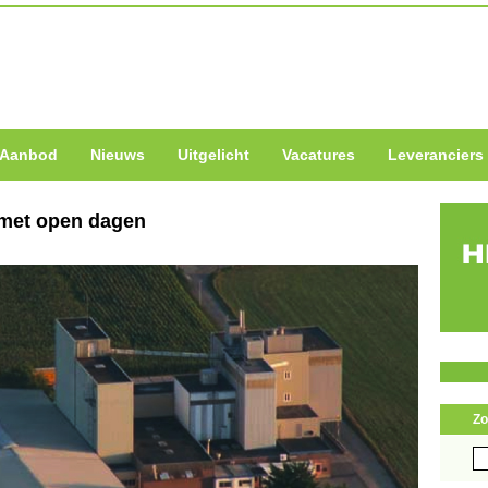
Aanbod
Nieuws
Uitgelicht
Vacatures
Leveranciers
n met open dagen
Zo
Zo
naa