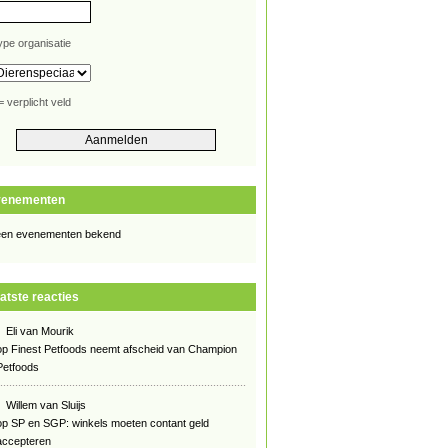
ype organisatie
= verplicht veld
venementen
en evenementen bekend
atste reacties
Eli van Mourik
op
Finest Petfoods neemt afscheid van Champion
Petfoods
Willem van Sluijs
op
SP en SGP: winkels moeten contant geld
accepteren