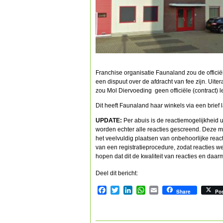
Franchise organisatie Faunaland zou de offic
een dispuut over de afdracht van fee zijn. Uite
zou Mol Diervoeding geen officiële (contract) le
Dit heeft Faunaland haar winkels via een brief 
UPDATE:
Per abuis is de reactiemogelijkheid ui
worden echter alle reacties gescreend. Deze 
het veelvuldig plaatsen van onbehoorlijke reac
van een registratieprocedure, zodat reacties w
hopen dat dit de kwaliteit van reacties en daa
Deel dit bericht:
Facebook
Twitter
LinkedIn
WhatsApp
Email
Share
Po