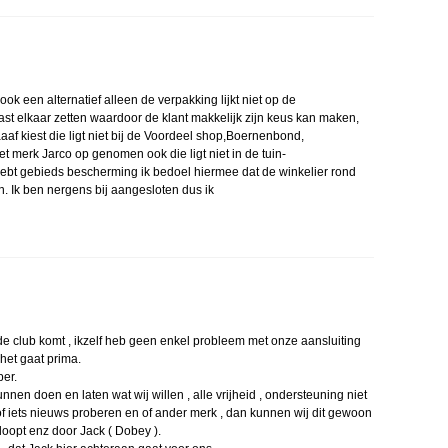
ook een alternatief alleen de verpakking lijkt niet op de
aast elkaar zetten waardoor de klant makkelijk zijn keus kan maken,
aaaf kiest die ligt niet bij de Voordeel shop,Boernenbond,
 merk Jarco op genomen ook die ligt niet in de tuin-
ebt gebieds bescherming ik bedoel hiermee dat de winkelier rond
n. Ik ben nergens bij aangesloten dus ik
j de club komt , ikzelf heb geen enkel probleem met onze aansluiting
 het gaat prima.
per.
nnen doen en laten wat wij willen , alle vrijheid , ondersteuning niet
 of iets nieuws proberen en of ander merk , dan kunnen wij dit gewoon
loopt enz door Jack ( Dobey ).