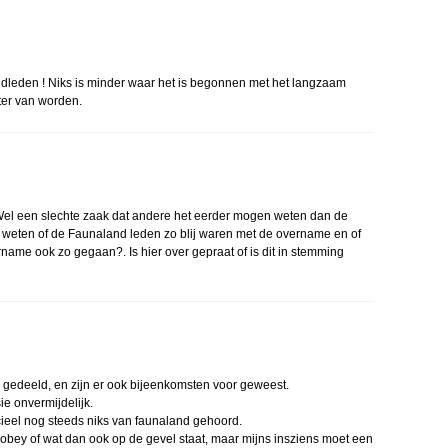
ndleden ! Niks is minder waar het is begonnen met het langzaam
ter van worden.
 Wel een slechte zaak dat andere het eerder mogen weten dan de
 weten of de Faunaland leden zo blij waren met de overname en of
ername ook zo gegaan?. Is hier over gepraat of is dit in stemming
e gedeeld, en zijn er ook bijeenkomsten voor geweest.
ie onvermijdelijk.
cieel nog steeds niks van faunaland gehoord.
 dobey of wat dan ook op de gevel staat, maar mijns insziens moet een