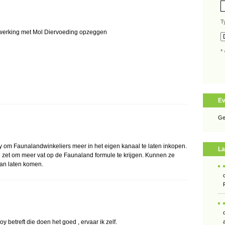
T
enwerking met Mol Diervoeding opzeggen
* 
E
Ge
y om Faunalandwinkeliers meer in het eigen kanaal te laten inkopen.
La
e zet om meer vat op de Faunaland formule te krijgen. Kunnen ze
aan laten komen.
 betreft die doen het goed , ervaar ik zelf.