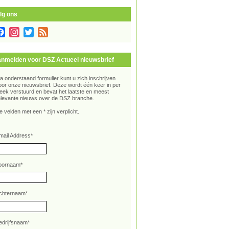
lg ons
Facebook
Instagram
Twitter
Feed
nmelden voor DSZ Actueel nieuwsbrief
ia onderstaand formulier kunt u zich inschrijven
oor onze nieuwsbrief. Deze wordt één keer in per
eek verstuurd en bevat het laatste en meest
elevante nieuws over de DSZ branche.
e velden met een * zijn verplicht.
mail Address
*
oornaam
*
chternaam
*
edrijfsnaam
*