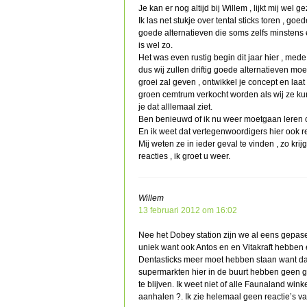
Je kan er nog altijd bij Willem , lijkt mij wel g
Ik las net stukje over tental sticks toren , g
goede alternatieven die soms zelfs minstens e
is wel zo.
Het was even rustig begin dit jaar hier , mede
dus wij zullen driftig goede alternatieven mo
groei zal geven , ontwikkel je concept en laa
groen cemtrum verkocht worden als wij ze kun
je dat alllemaal ziet.
Ben benieuwd of ik nu weer moetgaan leren o
En ik weet dat vertegenwoordigers hier ook r
Mij weten ze in ieder geval te vinden , zo krij
reacties , ik groet u weer.
Willem
13 februari 2012 om 16:02
Nee het Dobey station zijn we al eens gepasee
uniek want ook Antos en en Vitakraft hebben 
Dentasticks meer moet hebben staan want daar
supermarkten hier in de buurt hebben geen g
te blijven. Ik weet niet of alle Faunaland wink
aanhalen ?. Ik zie helemaal geen reactie’s v