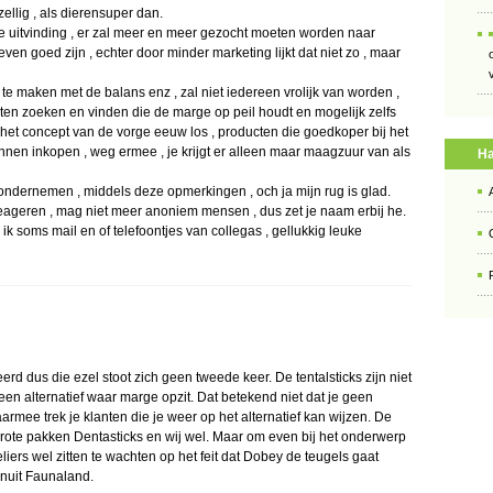
ezellig , als dierensuper dan.
oede uitvinding , er zal meer en meer gezocht moeten worden naar
ven goed zijn , echter door minder marketing lijkt dat niet zo , maar
 te maken met de balans enz , zal niet iedereen vrolijk van worden ,
eten zoeken en vinden die de marge op peil houdt en mogelijk zelfs
t het concept van de vorge eeuw los , producten die goedkoper bij het
nen inkopen , weg ermee , je krijgt er alleen maar maagzuur van als
Ha
ndernemen , middels deze opmerkingen , och ja mijn rug is glad.
eageren , mag niet meer anoniem mensen , dus zet je naam erbij he.
g ik soms mail en of telefoontjes van collegas , gellukkig leuke
rd dus die ezel stoot zich geen tweede keer. De tentalsticks zijn niet
een alternatief waar marge opzit. Dat betekend niet dat je geen
mee trek je klanten die je weer op het alternatief kan wijzen. De
rote pakken Dentasticks en wij wel. Maar om even bij het onderwerp
eliers wel zitten te wachten op het feit dat Dobey de teugels gaat
anuit Faunaland.