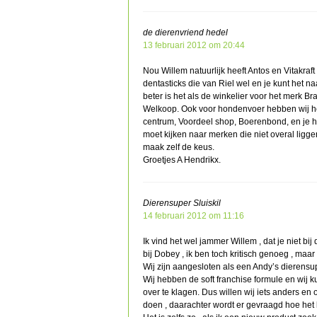
de dierenvriend hedel
13 februari 2012 om 20:44
Nou Willem natuurlijk heeft Antos en Vitakraft 
dentasticks die van Riel wel en je kunt het n
beter is het als de winkelier voor het merk Br
Welkoop. Ook voor hondenvoer hebben wij het
centrum, Voordeel shop, Boerenbond, en je h
moet kijken naar merken die niet overal ligge
maak zelf de keus.
Groetjes A Hendrikx.
Dierensuper Sluiskil
14 februari 2012 om 11:16
Ik vind het wel jammer Willem , dat je niet bi
bij Dobey , ik ben toch kritisch genoeg , maar
Wij zijn aangesloten als een Andy’s dierensu
Wij hebben de soft franchise formule en wij ku
over te klagen. Dus willen wij iets anders en
doen , daarachter wordt er gevraagd hoe het 