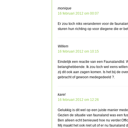
monique
16 februari 2012 om 00:07
Er zou toch niks veranderen voor de faunala
sturen hun richting op voor diegene die er be
Willem
16 februari 2012 om 10:15
Eindelijk een reactie van een Faunalandlid.
belanghebbende. Ik zou toch wel eens willen
zij dit ook aan zagen komen. Is het bij de ov
gebracht of gewoon medegedeeld ?.
karel
16 februari 2012 om 12:26
Gelukkig is dit wel op een juiste manier med
Gezien de situatie van faunaland was een fus
Ben alleen echt benieuwd hoe nu verder.Offi
Mij maakt het ook niet uit of er nu faunaland