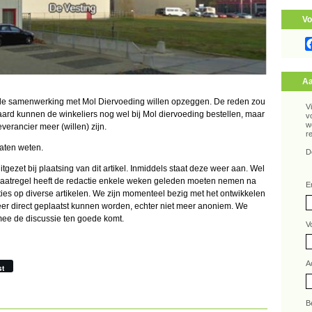
Vo
Aa
iële samenwerking met Mol Diervoeding willen opzeggen. De reden zou
V
raard kunnen de winkeliers nog wel bij Mol diervoeding bestellen, maar
v
w
verancier meer (willen) zijn.
r
laten weten.
D
tgezet bij plaatsing van dit artikel. Inmiddels staat deze weer aan. Wel
maatregel heeft de redactie enkele weken geleden moeten nemen na
E
ties op diverse artikelen. We zijn momenteel bezig met het ontwikkelen
eer direct geplaatst kunnen worden, echter niet meer anoniem. We
rmee de discussie ten goede komt.
V
A
st
B