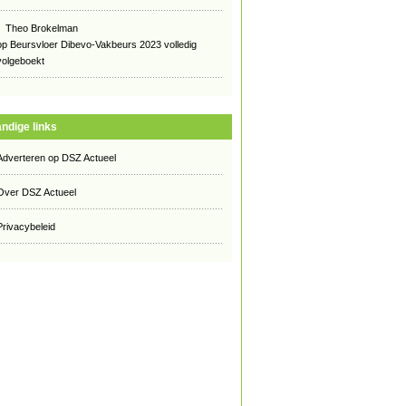
Theo Brokelman
op
Beursvloer Dibevo-Vakbeurs 2023 volledig
volgeboekt
ndige links
Adverteren op DSZ Actueel
Over DSZ Actueel
Privacybeleid