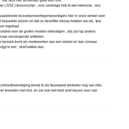
k , dat Jack hier achteraan gaat voor ons.
 ( DSZ ) tevoorschijn , voor sommige heb ik wel interesse , dus
waardeerde bezoekers/vertegenwoordigers hier in onze winkel over
t bepaalde prijzen en dat ze dezelfde inkoop betalen als wij , tjsa
meer ingetrapt.
ordeel voor de groten moeten bekostigen , dat zal rap anders
naar vervangende artikelen.
p bezoek komt als medewerker van een winkel en dan zomaar
rijgt ie wel , straf bakkie dan.
ontractbeeindiging,terwijl ik als faunaland winkelier nog van niks
er tevreden met mol, en zal ook niet heel snel kiezen voor van