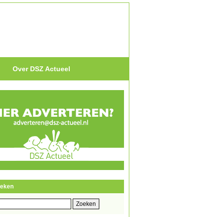
Over DSZ Actueel
eken
eken
r: