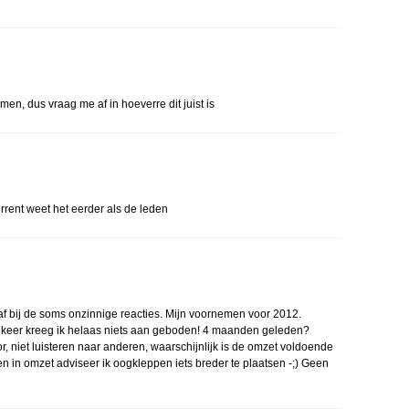
en, dus vraag me af in hoeverre dit juist is
urrent weet het eerder als de leden
af bij de soms onzinnige reacties. Mijn voornemen voor 2012.
e keer kreeg ik helaas niets aan geboden! 4 maanden geleden?
r, niet luisteren naar anderen, waarschijnlijk is de omzet voldoende
en in omzet adviseer ik oogkleppen iets breder te plaatsen -;) Geen