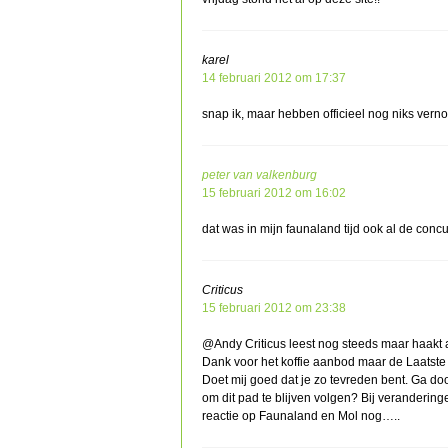
karel
14 februari 2012 om 17:37
snap ik, maar hebben officieel nog niks vernom
peter van valkenburg
15 februari 2012 om 16:02
dat was in mijn faunaland tijd ook al de conc
Criticus
15 februari 2012 om 23:38
@Andy Criticus leest nog steeds maar haakt 
Dank voor het koffie aanbod maar de Laatst
Doet mij goed dat je zo tevreden bent. Ga doo
om dit pad te blijven volgen? Bij verandering
reactie op Faunaland en Mol nog…..