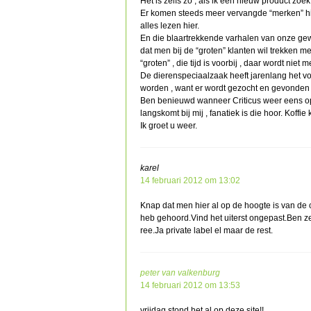
Het is zelfs zo , als ik een nieuw product zoe
Er komen steeds meer vervangde “merken” hier
alles lezen hier.
En die blaartrekkende varhalen van onze ge
dat men bij de “groten” klanten wil trekken me
“groten” , die tijd is voorbij , daar wordt niet 
De dierenspeciaalzaak heeft jarenlang het vo
worden , want er wordt gezocht en gevonden 
Ben benieuwd wanneer Criticus weer eens o
langskomt bij mij , fanatiek is die hoor. Koffie k
Ik groet u weer.
karel
14 februari 2012 om 13:02
Knap dat men hier al op de hoogte is van de c
heb gehoord.Vind het uiterst ongepast.Ben ze
ree.Ja private label el maar de rest.
peter van valkenburg
14 februari 2012 om 13:53
vrijdag stond het al op deze site!!