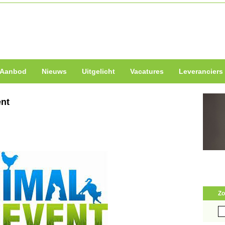
Aanbod
Nieuws
Uitgelicht
Vacatures
Leveranciers
ent
Zo
Zo
naa