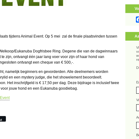
Vo
laats tijdens Animal Event. Op 5 mei zal de finale plaatsvinden tussen
Aa
V
de Welkoop/Eukanuba Dogfrisbee Ring. Degene die van de dagwinnaars
v
w
t te zijn, ontvangt één jaar lang voer voor zijn of haar hond van
r
ngesloten ontvangt een cheque van € 500,-.
D
icht, namelijk beginners en gevorderden. Alle deelnemers worden
jurylid en een mystery judge, die het showelement beoordeelt.
E
. Het inschrijfgeld is € 17,50 per dag. Deze bijdrage is inclusief twee
rt voor jouw hond en een Eukanuba goodiebag.
 Event
V
A
st
B