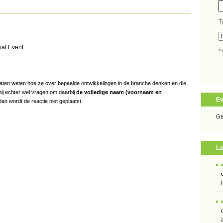
T
mal Event
* 
s laten weten hoe ze over bepaalde ontwikkelingen in de branche denken en die
bij echter wel vragen om daarbij
de volledige naam (voornaam en
E
an wordt de reactie niet geplaatst.
Ge
La