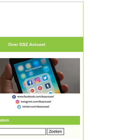
Over DSZ Actueel
eken
eken
r: