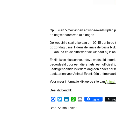
Op 3, 4 en 5 mei vinden er frisbeewedstrijden p
de dagwinnaars van alle dagen.
De wedstrijd start elke dag om 09.45 uur in 
op zondag 5 mei tijdens de finale de beste blijk
Eukanuba en de club waar de winnaar bij is aa
Er zijn twee klassen voor deze wedstrijd inger
beoordeeld door een dierenarts, een officieel 
Laatstgenoemde is iedere dag een ander persoon
dagkaarten voor Animal Event, één entreekaa
Voor meer informatie kijk op de site van
Animal
Deel dit bericht:
Facebook
Twitter
LinkedIn
WhatsApp
Email
Share
Po
Bron: Animal Event