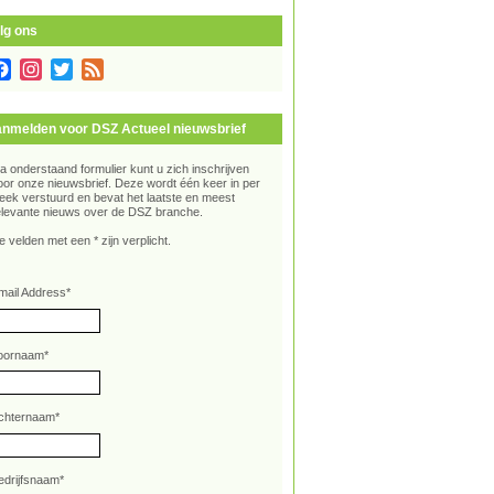
lg ons
Facebook
Instagram
Twitter
Feed
nmelden voor DSZ Actueel nieuwsbrief
ia onderstaand formulier kunt u zich inschrijven
oor onze nieuwsbrief. Deze wordt één keer in per
eek verstuurd en bevat het laatste en meest
elevante nieuws over de DSZ branche.
e velden met een * zijn verplicht.
mail Address
*
oornaam
*
chternaam
*
edrijfsnaam
*