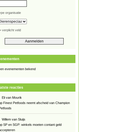
ype organisatie
= verplicht veld
venementen
en evenementen bekend
atste reacties
Eli van Mourik
op
Finest Petfoods neemt afscheid van Champion
Petfoods
Willem van Sluijs
op
SP en SGP: winkels moeten contant geld
accepteren