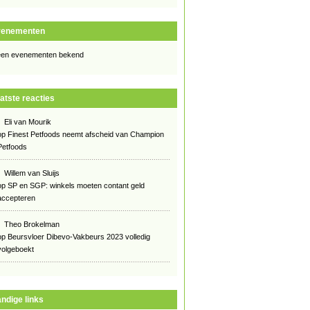
venementen
en evenementen bekend
atste reacties
Eli van Mourik
op
Finest Petfoods neemt afscheid van Champion
Petfoods
Willem van Sluijs
op
SP en SGP: winkels moeten contant geld
accepteren
Theo Brokelman
op
Beursvloer Dibevo-Vakbeurs 2023 volledig
volgeboekt
ndige links