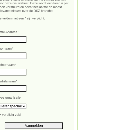
oor onze nieuwsbrief. Deze wordt één keer in per
eek verstuurd en bevat het laatste en meest
elevante nieuws over de DSZ branche.
e velden met een * zijn verplicht.
mail Address
*
oornaam
*
chternaam
*
edrijfsnaam
*
ype organisatie
= verplicht veld