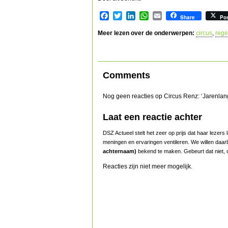
Facebook
Twitter
LinkedIn
WhatsApp
Email
Share
Po
Meer lezen over de onderwerpen:
circus
,
rege
Comments
Nog geen reacties op Circus Renz: ‘Jarenlang
Laat een reactie achter
DSZ Actueel stelt het zeer op prijs dat haar lezer
meningen en ervaringen ventileren. We willen daar
achternaam)
bekend te maken. Gebeurt dat niet, d
Reacties zijn niet meer mogelijk.