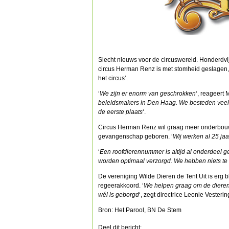
Slecht nieuws voor de circuswereld. Honderdvijft
circus Herman Renz is met stomheid geslagen, 
het circus’.
‘
We zijn er enorm van geschrokken
‘, reageert M
beleidsmakers in Den Haag. We besteden veel aa
de eerste plaats
‘.
Circus Herman Renz wil graag meer onderbou
gevangenschap geboren. ‘
Wij werken al 25 jaa
‘
Een roofdierennummer is altijd al onderdeel ge
worden optimaal verzorgd. We hebben niets te 
De vereniging Wilde Dieren de Tent Uit is erg b
regeerakkoord. ‘
We helpen graag om de dieren 
wél is geborgd
‘, zegt directrice Leonie Vesterin
Bron: Het Parool, BN De Stem
Deel dit bericht: