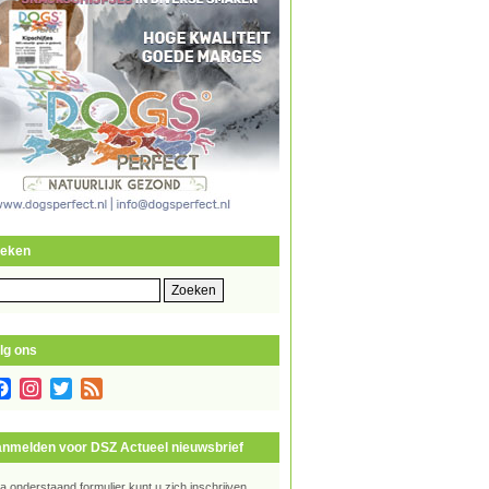
eken
eken
r:
lg ons
Facebook
Instagram
Twitter
Feed
nmelden voor DSZ Actueel nieuwsbrief
ia onderstaand formulier kunt u zich inschrijven