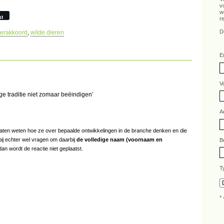
v
w
st
r
D
erakkoord
,
wilde dieren
E
V
e traditie niet zomaar beëindigen’
A
s laten weten hoe ze over bepaalde ontwikkelingen in de branche denken en die
bij echter wel vragen om daarbij
de volledige naam (voornaam en
B
an wordt de reactie niet geplaatst.
T
* 