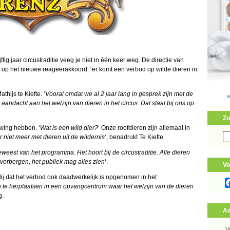
ig jaar circustraditie veeg je niet in één keer weg. De directie van
op het nieuwe reageerakkoord: ‘er komt een verbod op wilde dieren in
athijs te Kiefte. ‘
Vooral omdat we al 2 jaar lang in gesprek zijn met de
ndacht aan het welzijn van dieren in het circus. Dat staat bij ons op
Zo
wing hebben. ‘
Wat is een wild dier?
‘ Onze roofdieren zijn allemaal in
Zo
r niet meer met dieren uit de wildernis
‘, benadrukt Te Kiefte.
naa
weest van het programma. Het hoort bij de circustraditie. Alle dieren
verbergen, het publiek mag alles zien
‘.
Vo
lij dat het verbod ook daadwerkelijk is opgenomen in het
te herplaatsen in een opvangcentrum waar het welzijn van de dieren
g.
Aa
V