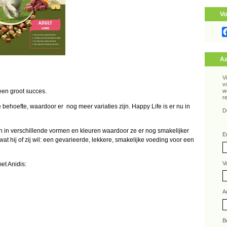
Vo
Aa
V
v
een groot succes.
w
r
ehoefte, waardoor er nog meer variaties zijn. Happy Life is er nu in
D
in verschillende vormen en kleuren waardoor ze er nog smakelijker
E
 wat hij of zij wil: een gevarieerde, lekkere, smakelijke voeding voor een
V
et Anidis:
A
B