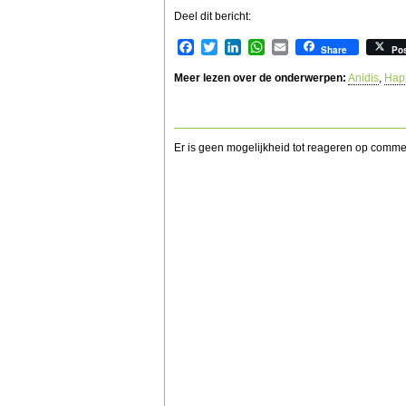
Deel dit bericht:
Facebook
Twitter
LinkedIn
WhatsApp
Email
Share
Po
Meer lezen over de onderwerpen:
Anidis
,
Happ
Er is geen mogelijkheid tot reageren op commerc