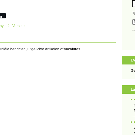
T
st
y Life
,
Versele
* 
iële berichten, uitgelichte artikelen of vacatures.
E
Ge
La