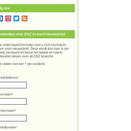
lg ons
Facebook
Instagram
Twitter
Feed
nmelden voor DSZ Actueel nieuwsbrief
ia onderstaand formulier kunt u zich inschrijven
oor onze nieuwsbrief. Deze wordt één keer in per
eek verstuurd en bevat het laatste en meest
elevante nieuws over de DSZ branche.
e velden met een * zijn verplicht.
mail Address
*
oornaam
*
chternaam
*
edrijfsnaam
*