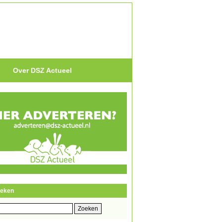
Over DSZ Actueel
eken
eken
r: