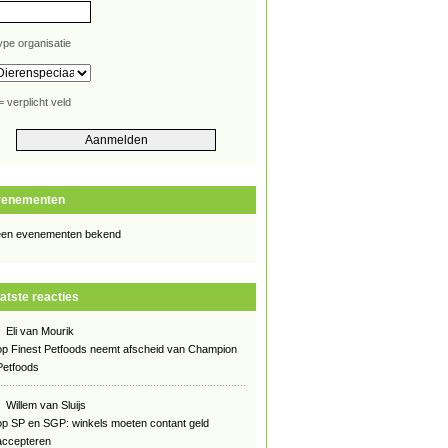
ype organisatie
= verplicht veld
venementen
en evenementen bekend
atste reacties
Eli van Mourik
op
Finest Petfoods neemt afscheid van Champion
Petfoods
Willem van Sluijs
op
SP en SGP: winkels moeten contant geld
accepteren