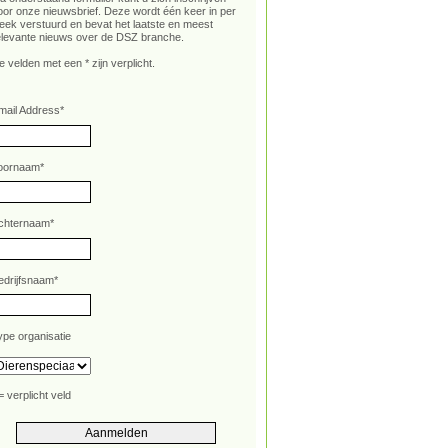
oor onze nieuwsbrief. Deze wordt één keer in per
eek verstuurd en bevat het laatste en meest
elevante nieuws over de DSZ branche.
e velden met een * zijn verplicht.
mail Address
*
oornaam
*
chternaam
*
edrijfsnaam
*
ype organisatie
= verplicht veld