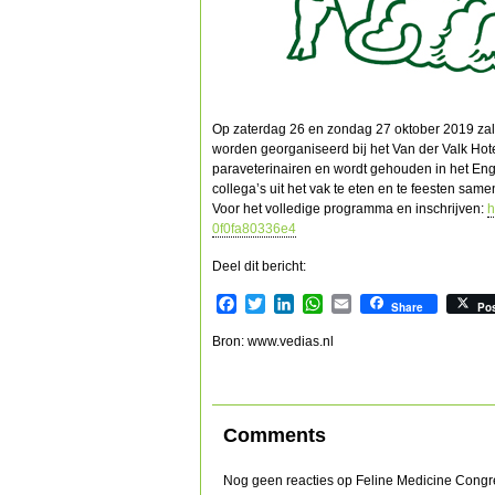
Op zaterdag 26 en zondag 27 oktober 2019 zal 
worden georganiseerd bij het Van der Valk Ho
paraveterinairen en wordt gehouden in het Eng
collega’s uit het vak te eten en te feesten same
Voor het volledige programma en inschrijven:
h
0f0fa80336e4
Deel dit bericht:
Facebook
Twitter
LinkedIn
WhatsApp
Email
Share
Po
Bron: www.vedias.nl
Comments
Nog geen reacties op Feline Medicine Congr