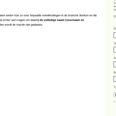
v
w
r
s laten weten hoe ze over bepaalde ontwikkelingen in de branche denken en die
D
bij echter wel vragen om daarbij
de volledige naam (voornaam en
an wordt de reactie niet geplaatst.
E
V
A
B
T
* 