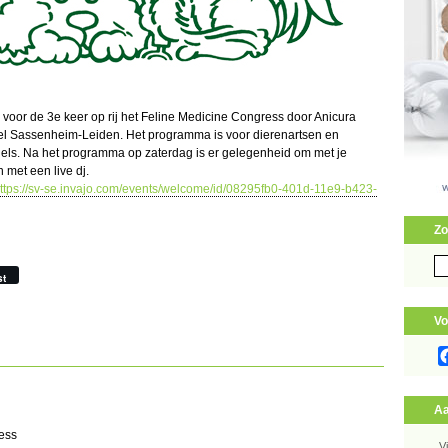
voor de 3e keer op rij het Feline Medicine Congress door Anicura
tel Sassenheim-Leiden. Het programma is voor dierenartsen en
els. Na het programma op zaterdag is er gelegenheid om met je
n met een live dj.
ttps://sv-se.invajo.com/events/welcome/id/08295fb0-401d-11e9-b423-
Zo
Zo
st
naa
Vo
Aa
ess
V