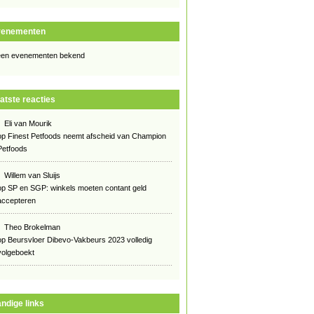
venementen
en evenementen bekend
atste reacties
Eli van Mourik
op
Finest Petfoods neemt afscheid van Champion
Petfoods
Willem van Sluijs
op
SP en SGP: winkels moeten contant geld
accepteren
Theo Brokelman
op
Beursvloer Dibevo-Vakbeurs 2023 volledig
volgeboekt
ndige links