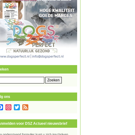
eken
eken
r:
lg ons
Facebook
Instagram
Twitter
Feed
nmelden voor DSZ Actueel nieuwsbrief
ia onderstaand formulier kunt u zich inschrijven