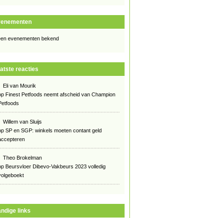
venementen
en evenementen bekend
atste reacties
Eli van Mourik
op
Finest Petfoods neemt afscheid van Champion
Petfoods
Willem van Sluijs
op
SP en SGP: winkels moeten contant geld
accepteren
Theo Brokelman
op
Beursvloer Dibevo-Vakbeurs 2023 volledig
volgeboekt
ndige links