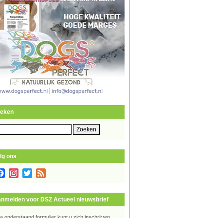
eken
eken
r:
lg ons
Facebook
Instagram
Twitter
Feed
nmelden voor DSZ Actueel nieuwsbrief
ia onderstaand formulier kunt u zich inschrijven