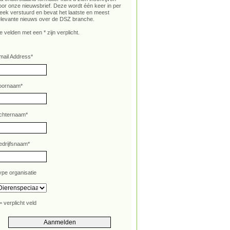
oor onze nieuwsbrief. Deze wordt één keer in per
eek verstuurd en bevat het laatste en meest
elevante nieuws over de DSZ branche.
e velden met een * zijn verplicht.
mail Address
*
oornaam
*
chternaam
*
edrijfsnaam
*
ype organisatie
= verplicht veld