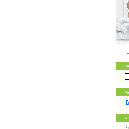
Zo
Zo
naa
Vo
Aa
V