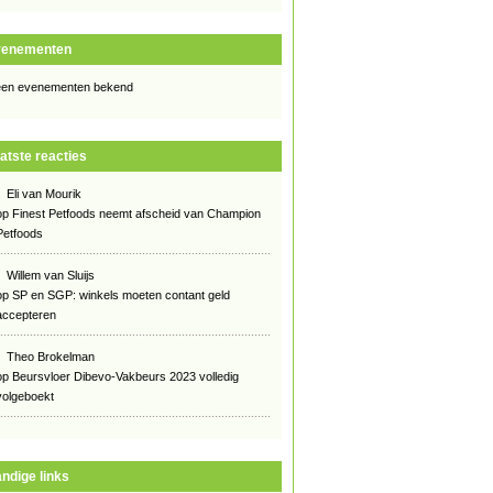
venementen
en evenementen bekend
atste reacties
Eli van Mourik
op
Finest Petfoods neemt afscheid van Champion
Petfoods
Willem van Sluijs
op
SP en SGP: winkels moeten contant geld
accepteren
Theo Brokelman
op
Beursvloer Dibevo-Vakbeurs 2023 volledig
volgeboekt
ndige links