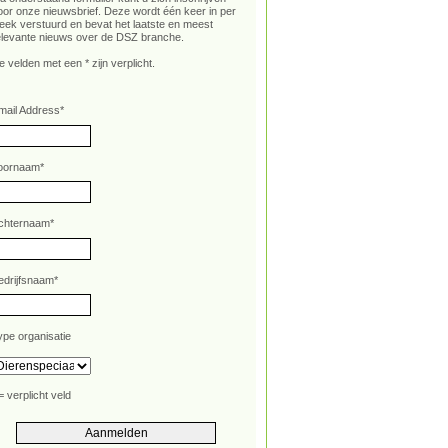
oor onze nieuwsbrief. Deze wordt één keer in per
eek verstuurd en bevat het laatste en meest
elevante nieuws over de DSZ branche.
e velden met een * zijn verplicht.
mail Address
*
oornaam
*
chternaam
*
edrijfsnaam
*
ype organisatie
= verplicht veld