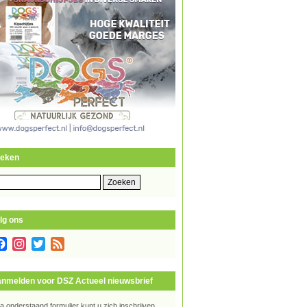
eken
eken
r:
lg ons
Facebook
Instagram
Twitter
Feed
nmelden voor DSZ Actueel nieuwsbrief
ia onderstaand formulier kunt u zich inschrijven