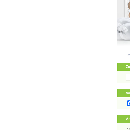
Zo
Zo
naa
Vo
Aa
V