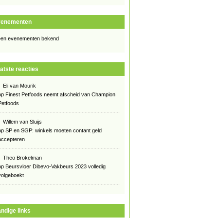
venementen
en evenementen bekend
atste reacties
Eli van Mourik
op
Finest Petfoods neemt afscheid van Champion
Petfoods
Willem van Sluijs
op
SP en SGP: winkels moeten contant geld
accepteren
Theo Brokelman
op
Beursvloer Dibevo-Vakbeurs 2023 volledig
volgeboekt
ndige links