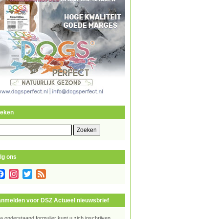
eken
eken
r:
lg ons
Facebook
Instagram
Twitter
Feed
nmelden voor DSZ Actueel nieuwsbrief
ia onderstaand formulier kunt u zich inschrijven