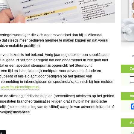
ertegenwoordiger die zich anders voordoet dan hij is. Allemaal
op dat steeds meer bedrijven hiermee te maken krijgen en dat vooral
eze malafide praktijken.
or veel lezers is het bekend. Vorig jaar nog dook er een spookfactuur
 is, gebeurt het toch geregeld dat een ondernemer in zee gaat met
 dat er een speciaal steunpunt is opgericht: het Steunpunt
Zo
 een tijd en is het landelijk meldpunt voor advertentiefraude en
edupeerd of misleid acht door bedrijven op het gebied van
Zo
 vermelding in internetgidsen en spooknota’s, kan zich bij hen melden
naa
e
www.fraudemeldpunt.nl
.
n de stichting juridische hulp en (preventieve) adviezen op het gebied
Vo
gesloten brancheorganisaties krijgen gratis hulp in het juridische
lijk (met toestemming van de cliënt) aangifte van advertentiefraude of
rvolgingsinstanties.
Aa
st
V