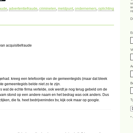
v
w
raude
,
advertentiefraude
,
criminelen
,
meldpunt
,
ondernemers
,
oplichting
r
D
E
van acquisitiefraude
V
A
gehad. kreeg een telefoontje van de gemeentegids (maar dat bleek
B
e gemeentegids belde niet zo te zijn.
ls wat de echte firma vertelde, ook werdt je nog terug gebeld om de
e kwam stond op een andere naam en het bedrag was ook anders. Dus
ken, die fa. heet bedrijvenindex bv, kijk ook maar op google.
T
* 