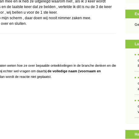
an mee en ik heb ze uitgelegd waarom niet , als ik 3 keer wordt
n de laatste keer dat ze belden , vertelde ik dit is nu de 3 de keer
r , wij bellen u voor de 1 ste keer.
E
p mijn scherm , daar doen wij nooit nimmer zaken mee.
over en sluiten.
Ge
La
s laten weten hoe ze over bepaalde ontwikkelingen in de branche denken en die
bij echter wel vragen om daarbij
de volledige naam (voornaam en
an wordt de reactie niet geplaatst.
Ha