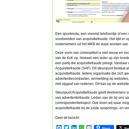
Een spooknota, een vreemd telefoontje of een v
voorbeelden van acquisitiefraude. Het lijkt er 
ondernemers uit het MKB de dupe worden van d
Deze vorm van criminaliteit is niet nieuw en vo
van de KvK op. Hoewel een ieder op zijn hoede
een partij die acquisitiefraude pleegt. Vandaar
Acquisitiefraude (SAF). Dit steunpunt bestaat al
acquisitiefraude. Iedere organisatie die zich g
advertentiecontracten, vermelding op websites,
met opgaaf van redenen. Dit kan op de websit
Steunpunt Acquisitiefraude geeft deelnemers va
van advertentiefraude. Leden van de bij ons aan
correspondentietraject. Ook doen wij waar moge
acquisitiefraude bij de juiste opsporings- en ve
Deel dit bericht:
Facebook
Twitter
LinkedIn
WhatsApp
Email
Share
Po