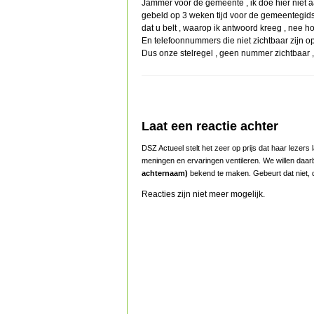
Jammer voor de gemeente , ik doe hier niet a
gebeld op 3 weken tijd voor de gemeentegids e
dat u belt , waarop ik antwoord kreeg , nee hoo
En telefoonnummers die niet zichtbaar zijn o
Dus onze stelregel , geen nummer zichtbaar , 
Laat een reactie achter
DSZ Actueel stelt het zeer op prijs dat haar lezer
meningen en ervaringen ventileren. We willen daar
achternaam)
bekend te maken. Gebeurt dat niet, d
Reacties zijn niet meer mogelijk.