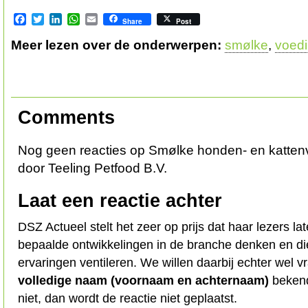
Facebook
Twitter
LinkedIn
WhatsApp
Email
Share
Post
Meer lezen over de onderwerpen:
smølke
,
voed
Comments
Nog geen reacties op Smølke honden- en katte
door Teeling Petfood B.V.
Laat een reactie achter
DSZ Actueel stelt het zeer op prijs dat haar lezers l
bepaalde ontwikkelingen in de branche denken en d
ervaringen ventileren. We willen daarbij echter wel 
volledige naam (voornaam en achternaam)
bekend
niet, dan wordt de reactie niet geplaatst.