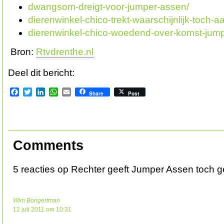
dwangsom-dreigt-voor-jumper-assen/
dierenwinkel-chico-trekt-waarschijnlijk-toch-a
dierenwinkel-chico-woedend-over-komst-jump
Bron:
Rtvdrenthe.nl
Deel dit bericht:
Facebook
Twitter
LinkedIn
WhatsApp
Email
Share
Post
Comments
5 reacties op Rechter geeft Jumper Assen toch ge
Wim Bongertman
12 juli 2011 om 10:31