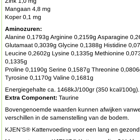
Zink 1,0 mg
Mangaan 4,8 mg
Koper 0,1 mg
Aminozuren:
Alanine 0,1793g Arginine 0,2159g Asparagine 0,
Glutamaat 0,3039g Glycine 0,1388g Histidine 0,0
Leucine 0,2602g Lysine 0,1335g Methionine 0,07
0,1335g
Proline 0,1190g Serine 0,1587g Threonine 0,0806
Tyrosine 0,1170g Valine 0,1681g
Energiegehalte ca. 1468kJ/100gr (350 kcal/100g).
Extra Component:
Taurine
Bovengenoemde waarden kunnen afwijken vanweg
verschillen in de samenstelling van de bodem.
KJEN’S® Kattenvoeding voor een lang en gezond 