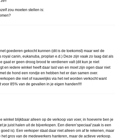
ze!!
zelf zou moeten stellen is:
komen?
nternet goederen gekocht kunnen (dit is de toekomst) maar wel de
 royal canin, eukanuba, proplan e.d.) Deze zijn vaak zo laag dat als
gaat er geen droog brood te verdienen valt (dit kun je niet
gt en iedere winkel heeft daar last van en moet zijn ogen daar niet
met de hond een rondje en hebben het er dan samen over.
erkopen die niet of nauwelijks via het net worden verkocht want
t voor 85% van de gevallen in je eigen handen!!!!
je winkel blijkbaar alleen op de verkoop van voer, in hoeverre ben je
je juist halen uit de bijverkopen. Een dieren’speciaal’zaak is een
t goed is). Een verkoper staat daar niet alleen om af te rekenen, maar
e het gros van de medewerkers hanteren, maar de actieve verkoop.