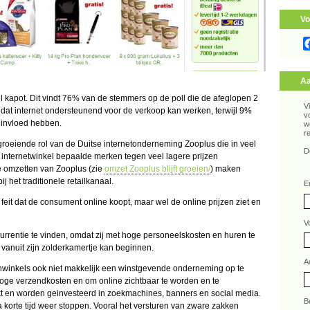
Vo
Aa
 kapot. Dit vindt 76% van de stemmers op de poll die de afeglopen 2
V
 dat internet ondersteunend voor de verkoop kan werken, terwijl 9%
v
 invloed hebben.
w
r
 groeiende rol van de Duitse internetonderneming Zooplus die in veel
D
de internetwinkel bepaalde merken tegen veel lagere prijzen
e omzetten van Zooplus (zie
omzet Zooplus blijft groeien/
) maken
j het traditionele retailkanaal.
E
 feit dat de consument online koopt, maar wel de online prijzen ziet en
V
currentie te vinden, omdat zij met hoge personeelskosten en huren te
vanuit zijn zolderkamertje kan beginnen.
A
ierenwinkels ook niet makkelijk een winstgevende onderneming op te
ge verzendkosten en om online zichtbaar te worden en te
kt en worden geinvesteerd in zoekmachines, banners en social media.
B
korte tijd weer stoppen. Vooral het versturen van zware zakken