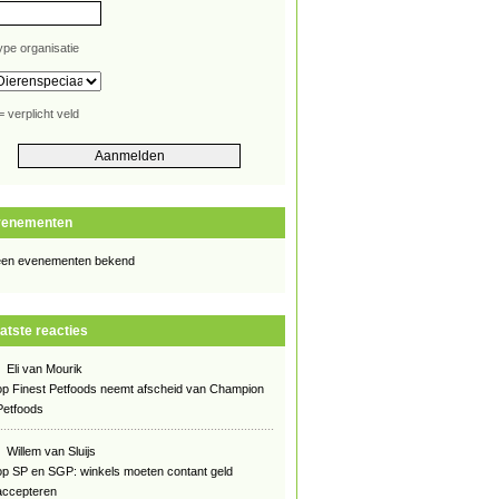
ype organisatie
= verplicht veld
venementen
en evenementen bekend
atste reacties
Eli van Mourik
op
Finest Petfoods neemt afscheid van Champion
Petfoods
Willem van Sluijs
op
SP en SGP: winkels moeten contant geld
accepteren