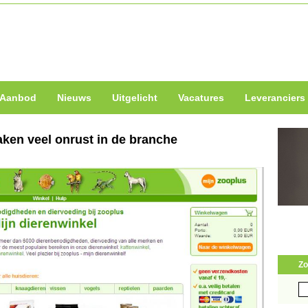
Aanbod
Nieuws
Uitgelicht
Vacatures
Leveranciers
aken veel onrust in de branche
Zo
Zo
naa