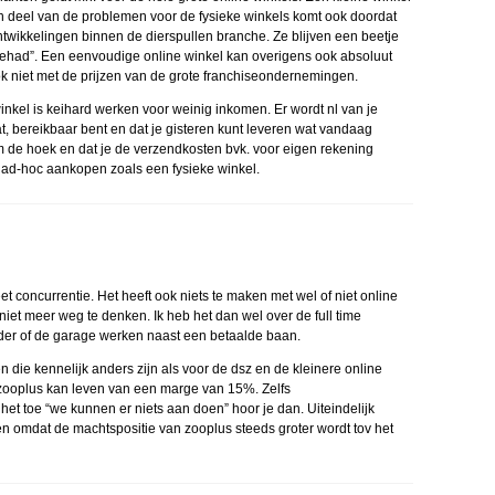
Een deel van de problemen voor de fysieke winkels komt ook doordat
twikkelingen binnen de dierspullen branche. Ze blijven een beetje
gehad”. Een eenvoudige online winkel kan overigens ook absoluut
k niet met de prijzen van de grote franchiseondernemingen.
nkel is keihard werken voor weinig inkomen. Er wordt nl van je
aat, bereikbaar bent en dat je gisteren kunt leveren wat vandaag
om de hoek en dat je de verzendkosten bvk. voor eigen rekening
n ad-hoc aankopen zoals een fysieke winkel.
 concurrentie. Het heeft ook niets te maken met wel of niet online
niet meer weg te denken. Ik heb het dan wel over de full time
lder of de garage werken naast een betaalde baan.
n die kennelijk anders zijn als voor de dsz en de kleinere online
at zooplus kan leven van een marge van 15%. Zelfs
t toe “we kunnen er niets aan doen” hoor je dan. Uiteindelijk
den omdat de machtspositie van zooplus steeds groter wordt tov het