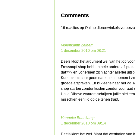
Comments
16 reacties op Online dierenwinkels veroorza
Molenkamp Zelhem
1 december 2010 om 08:21
Deels klopt het argument wel van het op vo
Fressnapf shop hebben hele andere afsprake
dat??? en Schermen zich achter allerlei uits
Kortom om maar geen namen te noemen i.v.m. 
groede afspraken. En kijk eens naar het v.d
shop starten zonder kosten zonder voorraad e
Hallo Dibevo waarom schrijven jullie niet eens
misschien een lid op de tenen trapt.
Hanneke Bonekamp
1 december 2010 om 09:14
Deels klopt het wel. Maar dat weghalen van k