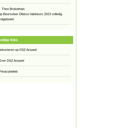
Theo Brokelman
op
Beursvloer Dibevo-Vakbeurs 2023 volledig
volgeboekt
ndige links
Adverteren op DSZ Actueel
Over DSZ Actueel
Privacybeleid