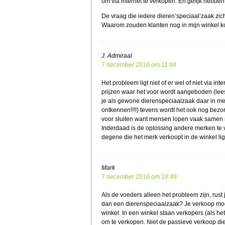
om via internet te verkopen. En gelijk hebben 
De vraag die iedere dieren’speciaal’zaak zich
Waarom zouden klanten nog in mijn winkel 
J. Admiraal
7 december 2010 om 11:04
Het probleem ligt niet of er wel of niet via i
prijzen waar het voor wordt aangeboden (lees
je als gewone dierenspeciaalzaak daar in mee 
ontkennen!!!!) tevens wordt het ook nog bezor
voor sluiten want mensen lopen vaak samen 
Inderdaad is de oplossing andere merken te v
degene die het merk verkoopt in de winkel lig
Mark
7 december 2010 om 18:49
Als de voeders alleen het probleem zijn, rust 
dan een dierenspeciaalzaak? Je verkoop moet 
winkel. In een winkel staan verkopers (als he
om te verkopen. Niet de passieve verkoop di