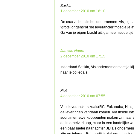
Saskia
1 december 2010 om 16:10
De crux zit hem in het ondernemen. Als je je 
‘grote jongens”of “de leverancier”moet je je 
Ga van je eigen kracht uit, ga mee met de tijd,
Jan van Noord
2 december 2010 om 17:15
Inderdaad Saskia, Als ondernemer moet je kijk
naar je collega’s.
Piet
4 december 2010 om 07:55
Veel leveranciers zoals(RC, Eukanuba, Hills, I
de leveringen vandaan komen. Via inside info
soort internetverkooppunten maken zij maar al
de internetverkoop, maar in een landelijke we
een paar meter naar achter, JIJ als onderneme
zijn op internet. Belangrijk is dat organisatie