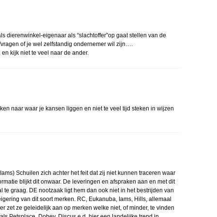
als dierenwinkel-eigenaar als “slachtoffer”op gaat stellen van de
afvragen of je wel zelfstandig ondernemer wil zijn….
 en kijk niet te veel naar de ander.
en naar waar je kansen liggen en niet te veel tijd steken in wijzen
ams) Schuilen zich achter het feit dat zij niet kunnen traceren waar
rmatie blijkt dit onwaar. De leveringen en afspraken aan en met dit
 te graag. DE nootzaak ligt hem dan ook niet in het bestrijden van
igering van dit soort merken. RC, Eukanuba, Iams, Hills, allemaal
r zet ze geleidelijk aan op merken welke niet, of minder, te vinden
s als Petsplace, Dobey, Discus e.d. hier een landelijke trend in