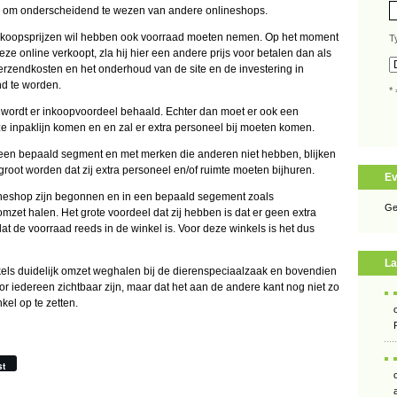
eker om onderscheidend te wezen van andere onlineshops.
e inkoopsprijzen wil hebben ook voorraad moeten nemen. Op het moment
T
eze online verkoopt, zla hij hier een andere prijs voor betalen dan als
verzendkosten en het onderhoud van de site en de investering in
nd te worden.
* 
 wordt er inkoopvoordeel behaald. Echter dan moet er ook een
 inpaklijn komen en en zal er extra personeel bij moeten komen.
n een bepaald segment en met merken die anderen niet hebben, blijken
root worden dat zij extra personeel en/of ruimte moeten bijhuren.
E
lineshop zijn begonnen en in een bepaald segement zoals
Ge
mzet halen. Het grote voordeel dat zij hebben is dat er geen extra
t de voorraad reeds in de winkel is. Voor deze winkels is het dus
La
ls duidelijk omzet weghalen bij de dierenspeciaalzaak en bovendien
or iedereen zichtbaar zijn, maar dat het aan de andere kant nog niet zo
kel op te zetten.
st