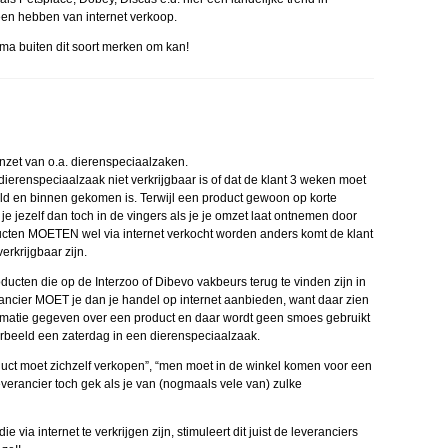
leen hebben van internet verkoop.
rima buiten dit soort merken om kan!
inzet van o.a. dierenspeciaalzaken.
ierenspeciaalzaak niet verkrijgbaar is of dat de klant 3 weken moet
ld en binnen gekomen is. Terwijl een product gewoon op korte
j je jezelf dan toch in de vingers als je je omzet laat ontnemen door
ducten MOETEN wel via internet verkocht worden anders komt de klant
erkrijgbaar zijn.
ucten die op de Interzoo of Dibevo vakbeurs terug te vinden zijn in
rancier MOET je dan je handel op internet aanbieden, want daar zien
rmatie gegeven over een product en daar wordt geen smoes gebruikt
oorbeeld een zaterdag in een dierenspeciaalzaak.
duct moet zichzelf verkopen”, “men moet in de winkel komen voor een
everancier toch gek als je van (nogmaals vele van) zulke
via internet te verkrijgen zijn, stimuleert dit juist de leveranciers