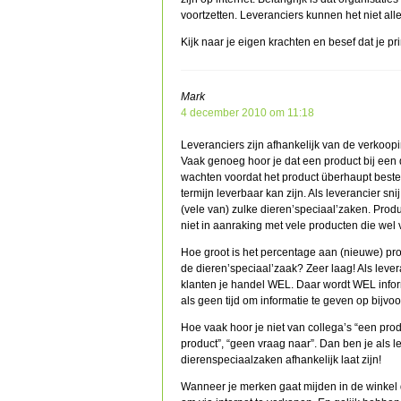
voortzetten. Leveranciers kunnen het niet al
Kijk naar je eigen krachten en besef dat je p
Mark
4 december 2010 om 11:18
Leveranciers zijn afhankelijk van de verkoop
Vaak genoeg hoor je dat een product bij een d
wachten voordat het product überhaupt beste
termijn leverbaar kan zijn. Als leverancier sni
(vele van) zulke dieren’speciaal’zaken. Pro
niet in aanraking met vele producten die wel v
Hoe groot is het percentage aan (nieuwe) prod
de dieren’speciaal’zaak? Zeer laag! Als leve
klanten je handel WEL. Daar wordt WEL info
als geen tijd om informatie te geven op bijv
Hoe vaak hoor je niet van collega’s “een pro
product”, “geen vraag naar”. Dan ben je als l
dierenspeciaalzaken afhankelijk laat zijn!
Wanneer je merken gaat mijden in de winkel die 