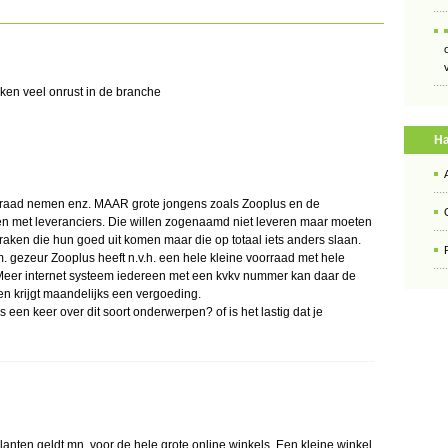
ken veel onrust in de branche
Ha
orraad nemen enz. MAAR grote jongens zoals Zooplus en de
n met leveranciers. Die willen zogenaamd niet leveren maar moeten
praken die hun goed uit komen maar die op totaal iets anders slaan.
gezeur Zooplus heeft n.v.h. een hele kleine voorraad met hele
. Meer internet systeem iedereen met een kvkv nummer kan daar de
n krijgt maandelijks een vergoeding.
 een keer over dit soort onderwerpen? of is het lastig dat je
lanten geldt mn. voor de hele grote online winkels. Een kleine winkel