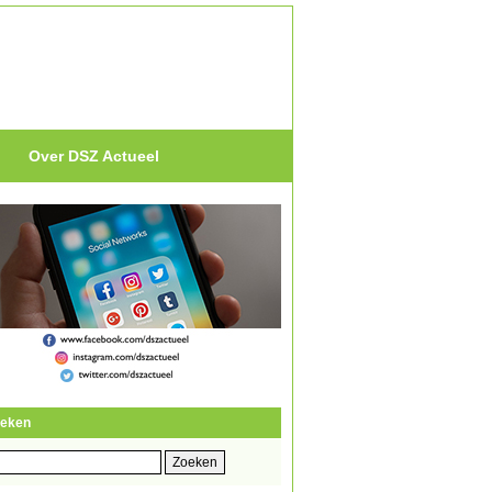
Over DSZ Actueel
eken
eken
r: