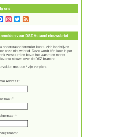
lg ons
Facebook
Instagram
Twitter
Feed
nmelden voor DSZ Actueel nieuwsbrief
ia onderstaand formulier kunt u zich inschrijven
oor onze nieuwsbrief. Deze wordt één keer in per
eek verstuurd en bevat het laatste en meest
elevante nieuws over de DSZ branche.
e velden met een * zijn verplicht.
mail Address
*
oornaam
*
chternaam
*
edrijfsnaam
*