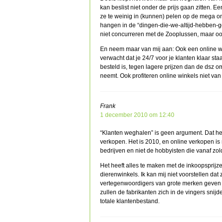
kan beslist niet onder de prijs gaan zitten. 
ze te weinig in (kunnen) pelen op de mega on
hangen in de “dingen-die-we-altijd-hebben-
niet concurreren met de Zooplussen, maar oo
En neem maar van mij aan: Ook een online wi
verwacht dat je 24/7 voor je klanten klaar st
besteld is, tegen lagere prijzen dan de dsz 
neemt. Ook profiteren online winkels niet va
Frank
1 december 2010 om 12:40
“Klanten weghalen” is geen argument. Dat heet
verkopen. Het is 2010, en online verkopen is 
bedrijven en niet de hobbyisten die vanaf zo
Het heeft alles te maken met de inkoopsprijze
dierenwinkels. Ik kan mij niet voorstellen d
vertegenwoordigers van grote merken geven he
zullen de fabrikanten zich in de vingers snij
totale klantenbestand.