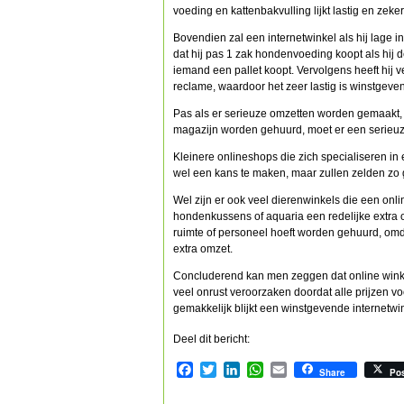
voeding en kattenbakvulling lijkt lastig en z
Bovendien zal een internetwinkel als hij lag
dat hij pas 1 zak hondenvoeding koopt als hij d
iemand een pallet koopt. Vervolgens heeft hij 
reclame, waardoor het zeer lastig is winstgeve
Pas als er serieuze omzetten worden gemaakt,
magazijn worden gehuurd, moet er een serieuze
Kleinere onlineshops die zich specialiseren i
wel een kans te maken, maar zullen zelden zo g
Wel zijn er ook veel dierenwinkels die een on
hondenkussens of aquaria een redelijke extra o
ruimte of personeel hoeft worden gehuurd, omda
extra omzet.
Concluderend kan men zeggen dat online winke
veel onrust veroorzaken doordat alle prijzen vo
gemakkelijk blijkt een winstgevende internetwin
Deel dit bericht:
Facebook
Twitter
LinkedIn
WhatsApp
Email
Share
Po