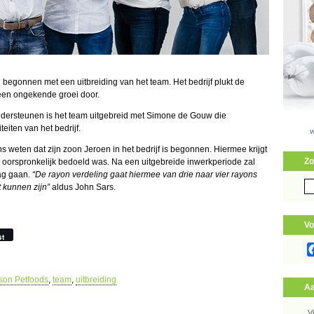
begonnen met een uitbreiding van het team. Het bedrijf plukt de
 een ongekende groei door.
ondersteunen is het team uitgebreid met Simone de Gouw die
teiten van het bedrijf.
s weten dat zijn zoon Jeroen in het bedrijf is begonnen. Hiermee krijgt
Zo
 oorspronkelijk bedoeld was. Na een uitgebreide inwerkperiode zal
ag gaan.
“De rayon verdeling gaat hiermee van drie naar vier rayons
Zo
 kunnen zijn”
aldus John Sars.
naa
Vo
st
son Petfoods
,
team
,
uitbreiding
Aa
V