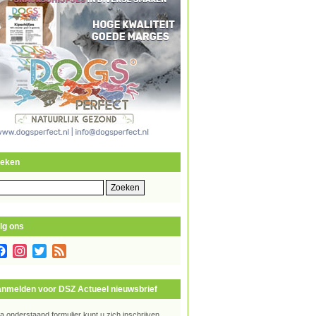
eken
eken
r:
lg ons
Facebook
Instagram
Twitter
Feed
nmelden voor DSZ Actueel nieuwsbrief
ia onderstaand formulier kunt u zich inschrijven