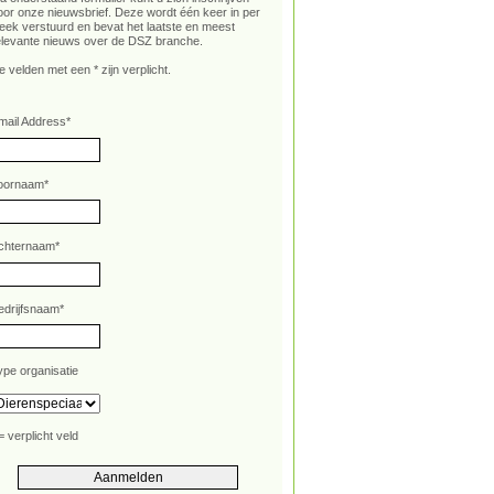
oor onze nieuwsbrief. Deze wordt één keer in per
eek verstuurd en bevat het laatste en meest
elevante nieuws over de DSZ branche.
e velden met een * zijn verplicht.
mail Address
*
oornaam
*
chternaam
*
edrijfsnaam
*
ype organisatie
= verplicht veld