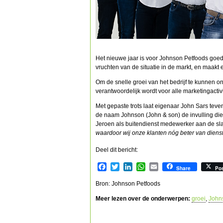
Het nieuwe jaar is voor Johnson Petfoods goed 
vruchten van de situatie in de markt, en maakt
Om de snelle groei van het bedrijf te kunnen 
verantwoordelijk wordt voor alle marketingactivi
Met gepaste trots laat eigenaar John Sars teven
de naam Johnson (John & son) de invulling die
Jeroen als buitendienst medewerker aan de sl
waardoor wij onze klanten nóg beter van dienst
Deel dit bericht:
Facebook
Twitter
LinkedIn
WhatsApp
Email
Share
Po
Bron: Johnson Petfoods
Meer lezen over de onderwerpen:
groei
,
John