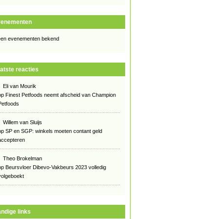
venementen
en evenementen bekend
atste reacties
Eli van Mourik
op
Finest Petfoods neemt afscheid van Champion
Petfoods
Willem van Sluijs
op
SP en SGP: winkels moeten contant geld
accepteren
Theo Brokelman
op
Beursvloer Dibevo-Vakbeurs 2023 volledig
volgeboekt
ndige links