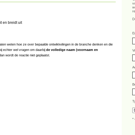
v
w
r
D
 en breidt uit
E
s laten weten hoe ze over bepaalde ontwikkelingen in de branche denken en die
bij echter wel vragen om daarbij
de volledige naam (voornaam en
V
an wordt de reactie niet geplaatst.
A
B
T
* 