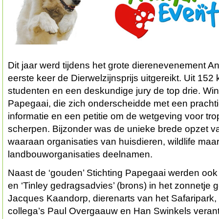
Dit jaar werd tijdens het grote dierenevenement A
eerste keer de Dierwelzijnsprijs uitgereikt. Uit 15
studenten en een deskundige jury de top drie. Win
Papegaai, die zich onderscheidde met een pracht
informatie en een petitie om de wetgeving voor tr
scherpen. Bijzonder was de unieke brede opzet va
waaraan organisaties van huisdieren, wildlife maa
landbouworganisaties deelnamen.
Naast de ‘gouden’ Stichting Papegaai werden ook ‘
en ‘Tinley gedragsadvies’ (brons) in het zonnetje g
Jacques Kaandorp, dierenarts van het Safaripark,
collega’s Paul Overgaauw en Han Swinkels verant