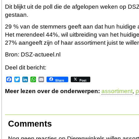
Dit blijkt uit de poll die de afgelopen weken op DSZ
gestaan.
29 % van de stemmers geeft aan dat hun huidige as
Het merendeel 44%, wil uitbreiding van het huidige 
27% aangeeft zijn of haar assortiment juist te will
Bron: DSZ-actueel.nl
Deel dit bericht:
Facebook
Twitter
LinkedIn
WhatsApp
Email
Share
Post
Meer lezen over de onderwerpen:
assortiment
,
p
Comments
Nog geen reacties op Dierenwinkels willen assortim