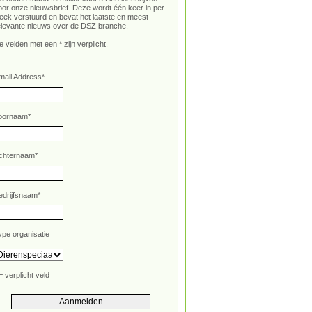
oor onze nieuwsbrief. Deze wordt één keer in per
eek verstuurd en bevat het laatste en meest
elevante nieuws over de DSZ branche.
e velden met een * zijn verplicht.
mail Address
*
oornaam
*
chternaam
*
edrijfsnaam
*
ype organisatie
= verplicht veld