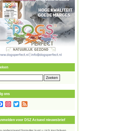
eken
eken
r:
lg ons
Facebook
Instagram
Twitter
Feed
nmelden voor DSZ Actueel nieuwsbrief
ia onderstaand formulier kunt u zich inschrijven