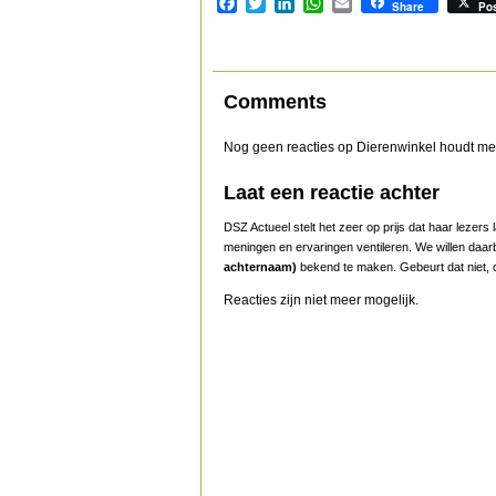
Facebook
Twitter
LinkedIn
WhatsApp
Email
Share
Po
Comments
Nog geen reacties op Dierenwinkel houdt m
Laat een reactie achter
DSZ Actueel stelt het zeer op prijs dat haar lezer
meningen en ervaringen ventileren. We willen daar
achternaam)
bekend te maken. Gebeurt dat niet, d
Reacties zijn niet meer mogelijk.