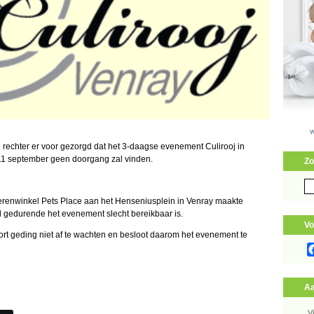
 rechter er voor gezorgd dat het 3-daagse evenement Culirooj in
11 september geen doorgang zal vinden.
Zo
Zo
naa
renwinkel Pets Place aan het Henseniusplein in Venray maakte
 gedurende het evenement slecht bereikbaar is.
Vo
ort geding niet af te wachten en besloot daarom het evenement te
Aa
V