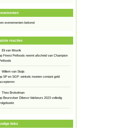
venementen
en evenementen bekend
atste reacties
Eli van Mourik
op
Finest Petfoods neemt afscheid van Champion
Petfoods
Willem van Sluijs
op
SP en SGP: winkels moeten contant geld
accepteren
Theo Brokelman
op
Beursvloer Dibevo-Vakbeurs 2023 volledig
volgeboekt
ndige links