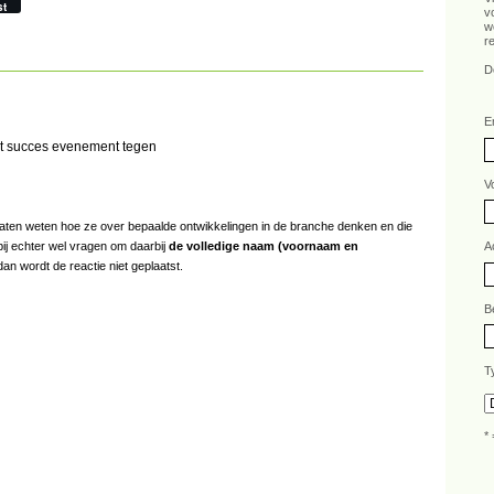
st
v
w
r
D
E
et succes evenement tegen
V
s laten weten hoe ze over bepaalde ontwikkelingen in de branche denken en die
bij echter wel vragen om daarbij
de volledige naam (voornaam en
A
an wordt de reactie niet geplaatst.
B
T
* 