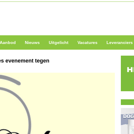
Aanbod
Nieuws
Uitgelicht
Vacatures
Leveranciers
es evenement tegen