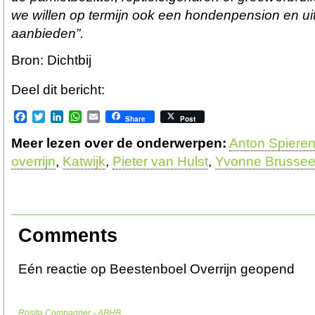
we willen op termijn ook een hondenpension en ui
aanbiede
n”.
Bron: Dichtbij
Deel dit bericht:
Facebook
Twitter
LinkedIn
WhatsApp
Email
Share
Post
Meer lezen over de onderwerpen:
Anton Spiere
overrijn
,
Katwijk
,
Pieter van Hulst
,
Yvonne Brusse
Comments
Eén reactie op Beestenboel Overrijn geopend
Rosita Compagner - ABHB