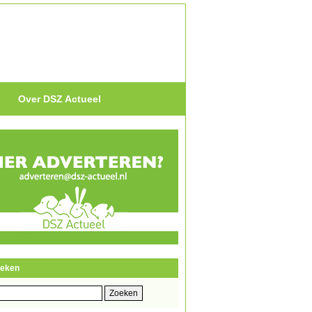
Over DSZ Actueel
eken
eken
r: