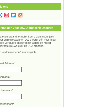
lg ons
Facebook
Instagram
Twitter
Feed
nmelden voor DSZ Actueel nieuwsbrief
ia onderstaand formulier kunt u zich inschrijven
oor onze nieuwsbrief. Deze wordt één keer in per
eek verstuurd en bevat het laatste en meest
elevante nieuws over de DSZ branche.
e velden met een * zijn verplicht.
mail Address
*
oornaam
*
chternaam
*
edrijfsnaam
*