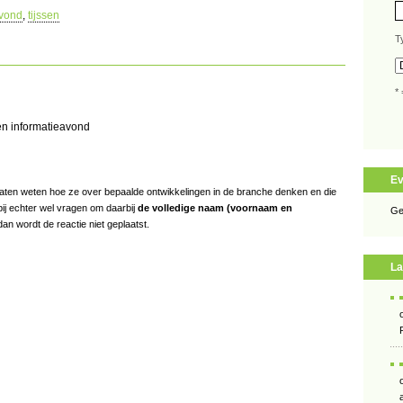
avond
,
tijssen
T
* 
en informatieavond
E
s laten weten hoe ze over bepaalde ontwikkelingen in de branche denken en die
bij echter wel vragen om daarbij
de volledige naam (voornaam en
Ge
an wordt de reactie niet geplaatst.
La