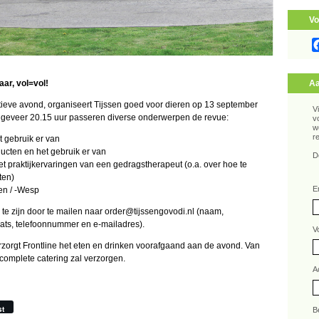
Vo
ar, vol=vol!
Aa
atieve avond, organiseert Tijssen goed voor dieren op 13 september
V
 ongeveer 20.15 uur passeren diverse onderwerpen de revue:
v
w
r
t gebruik er van
ucten en het gebruik er van
D
 praktijkervaringen van een gedragstherapeut (o.a. over hoe te
ten)
E
 en / -Wesp
te zijn door te mailen naar order@tijssengovodi.nl (naam,
ats, telefoonnummer en e-mailadres).
V
erzorgt Frontline het eten en drinken voorafgaand aan de avond. Van
 complete catering zal verzorgen.
A
st
B