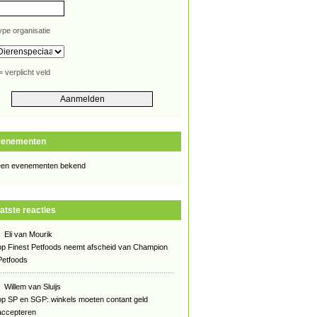
ype organisatie
= verplicht veld
venementen
en evenementen bekend
atste reacties
Eli van Mourik
op
Finest Petfoods neemt afscheid van Champion
Petfoods
Willem van Sluijs
op
SP en SGP: winkels moeten contant geld
accepteren