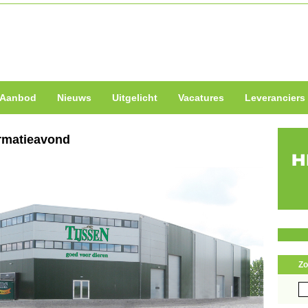
Aanbod
Nieuws
Uitgelicht
Vacatures
Leveranciers
ormatieavond
Zo
Zo
naa