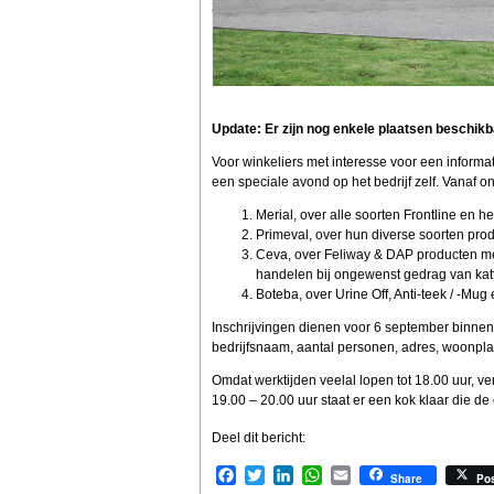
Update: Er zijn nog enkele plaatsen beschikba
Voor winkeliers met interesse voor een inform
een speciale avond op het bedrijf zelf. Vanaf
Merial, over alle soorten Frontline en he
Primeval, over hun diverse soorten prod
Ceva, over Feliway & DAP producten met
handelen bij ongewenst gedrag van kat
Boteba, over Urine Off, Anti-teek / -Mug
Inschrijvingen dienen voor 6 september binnen 
bedrijfsnaam, aantal personen, adres, woonpla
Omdat werktijden veelal lopen tot 18.00 uur, v
19.00 – 20.00 uur staat er een kok klaar die de
Deel dit bericht:
Facebook
Twitter
LinkedIn
WhatsApp
Email
Share
Po