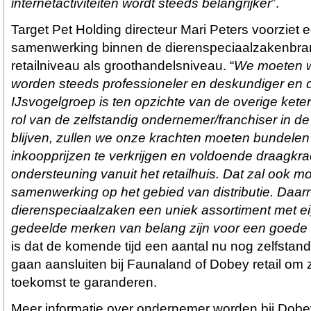
internetactiviteiten wordt steeds belangrijker
”.
Target Pet Holding directeur Mari Peters voorziet 
samenwerking binnen de dierenspeciaalzakenbra
retailniveau als groothandelsniveau. “
We moeten we
worden steeds professioneler en deskundiger en d
IJsvogelgroep is ten opzichte van de overige keten
rol van de zelfstandig ondernemer/franchiser in de
blijven, zullen we onze krachten moeten bundele
inkoopprijzen te verkrijgen en voldoende draagkra
ondersteuning vanuit het retailhuis. Dat zal ook m
samenwerking op het gebied van distributie. Daarn
dierenspeciaalzaken een uniek assortiment met ei
gedeelde merken van belang zijn voor een goede
is dat de komende tijd een aantal nu nog zelfstan
gaan aansluiten bij Faunaland of Dobey retail om z
toekomst te garanderen.
Meer informatie over ondernemer worden bij Dobe