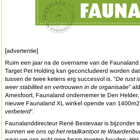
[advertentie]
Ruim een jaar na de overname van de Faunaland 
Target Pet Holding kan geconcludeerd worden da
tussen de twee ketens erg succesvol is. “
De rust i
weer stabiliteit en vertrouwen in de organisatie
” a
Amesfoort, Faunaland ondernemer te Den Helder, 
nieuwe Faunaland XL winkel opende van 1400m2.
verbeterd
”.
Faunalanddirecteur René Bestevaar is bijzonder t
kunnen we ons op het retailkantoor te Waardenbur
waar we ons echt mee bezig moeten houden: Het