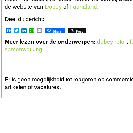
de website van
Dobey
of
Faunaland
.
Deel dit bericht:
Facebook
Twitter
LinkedIn
WhatsApp
Email
Share
Post
Meer lezen over de onderwerpen:
dobey retail
,
f
samenwerking
Er is geen mogelijkheid tot reageren op commerciël
artikelen of vacatures.